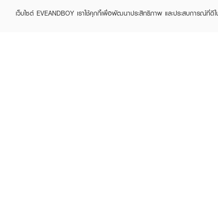
เว็บไซต์ EVEANDBOY เราใช้คุกกี้เพื่อพัฒนาประสิทธิภาพ และประสบการณ์ที่ดี
DODODOTS
DODODOTS
Acne Patch 36 Dots
Acne Patch 20 Dots
฿109
฿99
฿139
฿129
(22%)
(23%)