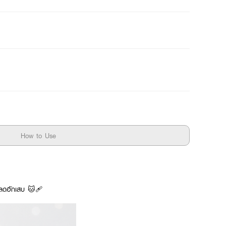
How to Use
ว ลดอักเสบ 🐱🩹