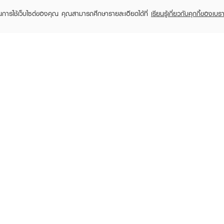
ในการใช้เว็บไซต์ของคุณ คุณสามารถศึกษารายละเอียดได้ที่
เรียนรู้เกี่ยวกับคุกกี้ของเบรา
DODODOTS
DODODOTS
DO
Acne Patch 20 Dots
Acne Patch 20 Dots
Acne P
฿99
฿109
฿10
฿129
฿139
(23%)
(22%)
RECENTLY VIEWED