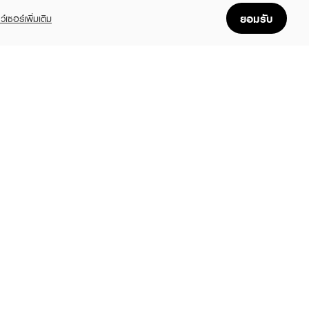
ยอมรับ
ว์เซอร์เพิ่มเติม
DODOTS
DODODOTS
DODODOTS
atch 20 Dots
Acne Patch 20 Dots
Acne Patch Powerpuf
Girls Mystery Pack 30
9
฿99
฿139
฿129
(22%)
(23%)
Dots
฿139