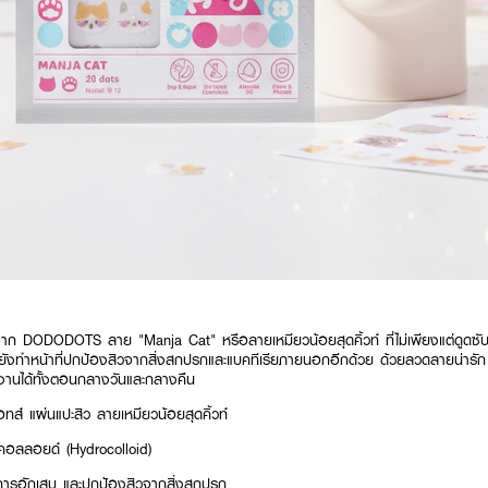
าก DODODOTS ลาย "Manja Cat" หรือลายเหมียวน้อยสุดคิ้วท์ ที่ไม่เพียงแต่ดูดซ
ต่ยังทำหน้าที่ปกป้องสิวจากสิ่งสกปรกและแบคทีเรียภายนอกอีกด้วย ด้วยลวดลายน่ารั
้งานได้ทั้งตอนกลางวันและกลางคืน
อทส์ แผ่นแปะสิว ลายเหมียวน้อยสุดคิ้วท์
รคอลลอยด์ (Hydrocolloid)
ดการอักเสบ และปกป้องสิวจากสิ่งสกปรก