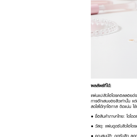
ผลลัพธ์ที่ได้:
แผ่นแปะสิวไฮโดรคอลลอยด์จ
การอักเสบของสิวเท่านั้น แ
สดใสได้ทุกโอกาส ติดแน่น ใช
● ชื่อสินค้าภาษาไทย: โดโดด
● วัสดุ: แผ่นดูดซับสิวไฮโด
● คุณสมบัติ: ดูดซับสิว ล