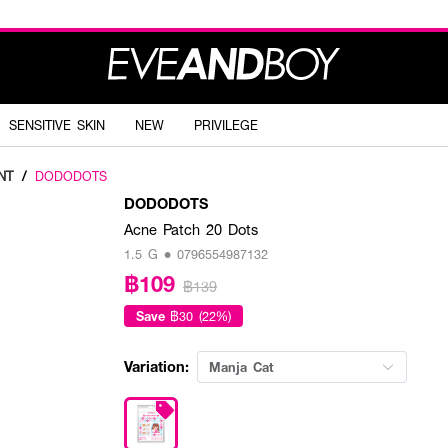
SENSITIVE SKIN
NEW
PRIVILEGE
NT
/
DODODOTS
DODODOTS
Acne Patch 20 Dots
1.5 G • 0796554987132
฿109
฿139
Save
฿30 (22%)
Variation:
Manja Cat