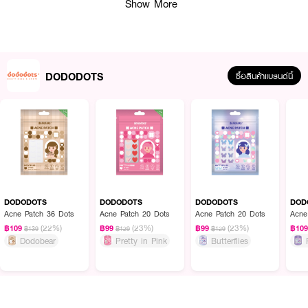
Show More
DODODOTS
ซื้อสินค้าแบรนด์นี้
ผลลัพธ์ที่ได้:
แผ่นแปะสิวไฮโดรคอลลอยด์จาก DODODOTS ลาย "Cloud Nine" หรือลายดาว
และพระจันทร์โฮโลแกรม ที่ทำหน้าที่ดูดซับของเหลวจากสิวและช่วยลดการอักเสบ
ของสิว พร้อมปกป้องสิวจากสิ่งสกปรกและแบคทีเรียภายนอกได้อย่างดีเยี่ยม ด้วย
ลวดลายโฮโลแกรมวิบวับ ทำให้สามารถแต่งแต้มความน่ารักและแฟชั่นได้ทุกโอกาส
DODODOTS
DODODOTS
DODODOTS
DOD
ติดแน่น ใช้งานได้ทั้งตอนกลางวันและกลางคืน
Acne Patch 36 Dots
Acne Patch 20 Dots
Acne Patch 20 Dots
Acne
(22%)
(23%)
(23%)
฿109
฿99
฿99
฿10
฿139
฿129
฿129
● ชื่อสินค้าภาษาไทย: โดโดดอทส์ แผ่นแปะสิว ลายดาวและพระจันทร์โฮโลแกรม
Dodobear
Pretty in Pink
Butterflies
● วัสดุ: แผ่นดูดซับสิวไฮโดรคอลลอยด์ (Hydrocolloid)
● คุณสมบัติ: ดูดซับสิว ลดการอักเสบ และปกป้องสิวจากสิ่งสกปรก
● ลวดลาย: ลายดาวและพระจันทร์โฮโลแกรม (Cloud Nine)