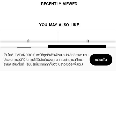
RECENTLY VIEWED
● การใช้งาน: ติดแน่น ใช้ได้ทั้งกลางวันและกลางคืน
● FDA Registration no. : 68-2-3-2-0004719
● ปริมาณ - 20 ชิ้น
YOU MAY ALSO LIKE
How to Use :
●
หลังล้างหน้า ให้เช็ดหน้าบริเวณที่เป็นสิวให้แห้ง
ADD TO BAG
เว็บไซต์ EVEANDBOY เราใช้คุกกี้เพื่อพัฒนาประสิทธิภาพ และ
● แปะแผ่นแปะสิวบนบริเวณที่เป็นสิว ก่อนทาสกินแคร์ เพื่อประสิทธิภาพสูงสุด
ยอมรับ
ประสบการณ์ที่ดีในการใช้เว็บไซต์ของคุณ คุณสามารถศึกษา
● เปลี่ยนแผ่นใหม่ทุก 6-8 ชั่วโมง
รายละเอียดได้ที่
เรียนรู้เกี่ยวกับคุกกี้ของเบราว์เซอร์เพิ่มเติม
Home
Home
Promotions
Promotions
Shopping Bag
Shopping Bag
Account
Account
LA ROCHE POSAY
THE ORDINARY
ดูแลสิวพร้อมเพิ่มความเก๋ไก๋น่ารักให้ผิวหน้า ด้วยแผ่นแปะสิวลายโฮโลแกรมค่ะ 🌌💖
Effaclar Serum
Niacinamide 10% + Zinc 1%
฿1,390
฿370
size 30 ML
2 Variations