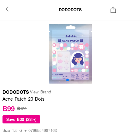
DODODOTS
DODODOTS
View Brand
Acne Patch 20 Dots
฿99
฿129
Save
฿30 (23%)
Size 1.5 G • 0796554987163