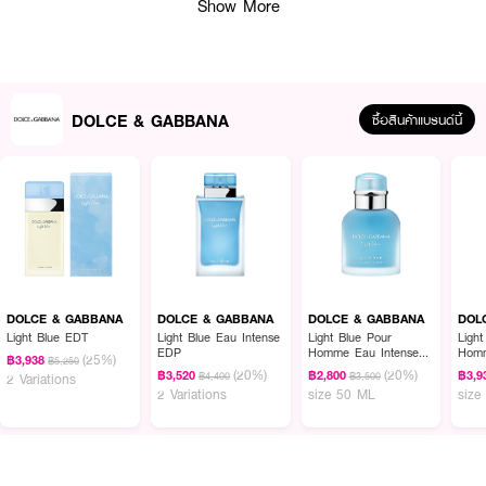
Show More
DOLCE & GABBANA
ซื้อสินค้าแบรนด์นี้
ผลลัพธ์ที่ได้ :
ไอแดดสดใส หลอมรวมกลิ่นไอซิทรัสเข้ากับความหอมหวานเข้มข้นดุจครีมของ
ดอกไม้ดอกใหม่ในสวน น้ำหอม
DOLCE & GABBANA Dolce Garden
EDP
เจ้าของกลิ่นฉ่ำชื่อ หอมหวาน ที่ได้รับการออกแบบเพื่อถ่ายทอดทุกลำดับ
DOLCE & GABBANA
DOLCE & GABBANA
DOLCE & GABBANA
DOL
กลิ่นตระกูลดอกไม้ตะวันออก-ขนมหวาน (floriental gourmand) โดยวิโอแลน โก
Light Blue EDT
Light Blue Eau Intense
Light Blue Pour
Ligh
EDP
Homme Eau Intense
Hom
ยาส์ (Violaine Collas) หัวน้ำหอมผสมสูตรที่มอบกลิ่นของน้ำนมอัลมอนด์นุ่ม และ
(25%)
฿3,938
฿5,250
EDP
(20%)
(20%)
เนียนดุจแพรไหม ตัวแทนอารมณ์อ่อนหวานแบบซิซิลี ทวีความเข้มข้นด้วยแอ็บโซลูท
฿3,520
฿2,800
฿3,9
฿4,400
฿3,500
2 Variations
2 Variations
size 50 ML
size
สกัดจากวานิลลา และไม้จันทน์เทศ เพื่อตราตรึงเสน่ห์เย้ายวนของหัวน้ำหอมกลิ่น
ลีลาวดีให้หลอมรวมติดผิวกาย บทบรรจบอันหรูหราระหว่างความสดชื่น และหอม
หวาน ไม่ต่างอะไรจากกลิ่นหอมอวลไอในสวนศรีที่เหล่าพฤกษากำลังแย่งกันผลิบาน
·
Top Notes :
Magnolia, Neroli and Mandarin Orange