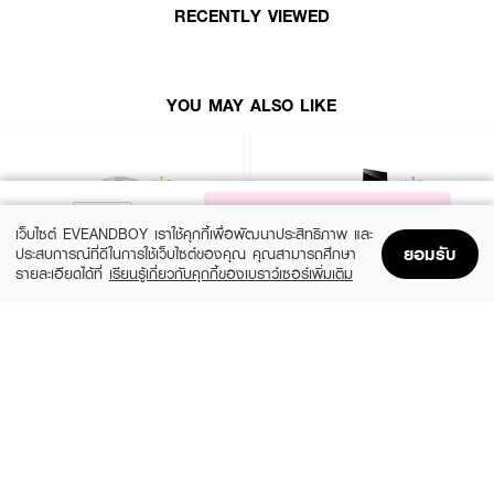
RECENTLY VIEWED
·
Middle Notes :
Coconut, Frangipani and Ylang-Ylang
·
Bottom Notes :
Vanilla Absolute, Almond Milk and Sandalwood
· ขนาด 75 ml.
YOU MAY ALSO LIKE
NOTIFY ME
เว็บไซต์ EVEANDBOY เราใช้คุกกี้เพื่อพัฒนาประสิทธิภาพ และ
ยอมรับ
ประสบการณ์ที่ดีในการใช้เว็บไซต์ของคุณ คุณสามารถศึกษา
รายละเอียดได้ที่
เรียนรู้เกี่ยวกับคุกกี้ของเบราว์เซอร์เพิ่มเติม
Home
Home
Promotions
Promotions
Shopping Bag
Shopping Bag
Account
Account
CHLOE
YVES SAINT LAURENT
Signature EDP Mini
Libre EDP
(36%)
(10%)
฿1,399
฿3,555
฿2,200
฿3,950
size 20 ML
3 Variations