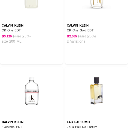
CALVIN KLEIN
CALVIN KLEIN
CK One EDT
CK One Gold EDT
(25%)
(25%)
฿3,120
฿2,385
฿4,160
฿3,180
size 200 ML
2 Variations
CALVIN KLEIN
LAB PARFUMO
Everyone EDT
Zeus Eau De Parfum