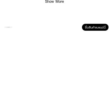
Show More
ซื้อสินค้าแบรนด์นี้
ผลลัพธ์ที่ได้:
สเปรย์น้ำหอมสำหรับน้องหมา กลิ่นหอมอ่อนละมุน รังสรรค์ขึ้นจากความรักและ
ความผูกพันที่มีต่อน้องหมา เหมาะสำหรับใช้เป็นประจำ เพื่อความหอมสดชื่นและ
ผ่อนคลาย
● โดเช่ แอนด์ กาบาน่า - เฟเฟ่
● Top Notes: Ylang Ylang มอบความอบอุ่น
● Heart Notes: Musk มอบความสะอาด สดชื่น
● Base Notes: Sandalwood มอบความผ่อนคลาย