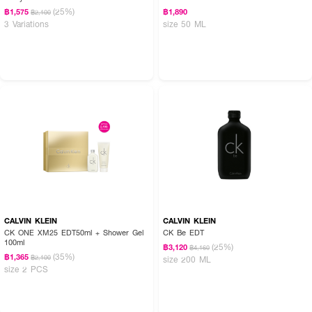
(25%)
฿1,575
฿1,890
฿2,100
3 Variations
size 50 ML
CALVIN KLEIN
CALVIN KLEIN
CK ONE XM25 EDT50ml + Shower Gel
CK Be EDT
100ml
(25%)
฿3,120
฿4,160
(35%)
฿1,365
฿2,100
size 200 ML
size 2 PCS