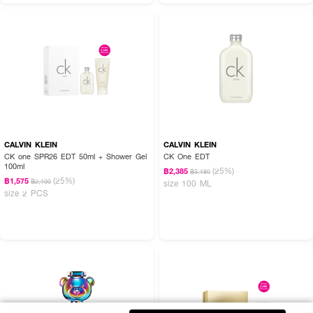
CALVIN KLEIN
CALVIN KLEIN
CK one SPR26 EDT 50ml + Shower Gel
CK One EDT
100ml
(25%)
฿2,385
฿3,180
(25%)
฿1,575
฿2,100
size 100 ML
size 2 PCS