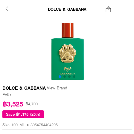
DOLCE & GABBANA
DOLCE & GABBANA
View Brand
Fefe
฿3,525
฿4,700
Save
฿1,175 (25%)
Size 100 ML • 8054754404296