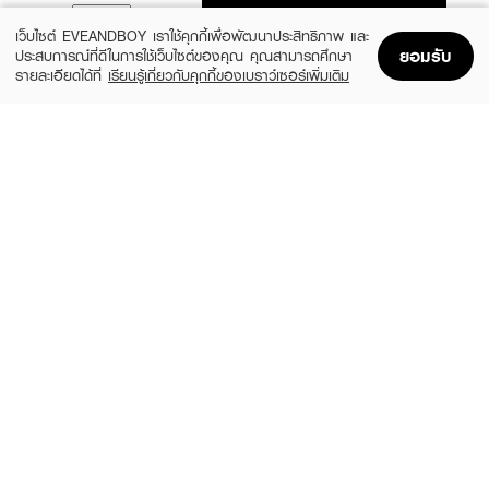
ADD TO BAG
เว็บไซต์ EVEANDBOY เราใช้คุกกี้เพื่อพัฒนาประสิทธิภาพ และ
ยอมรับ
ประสบการณ์ที่ดีในการใช้เว็บไซต์ของคุณ คุณสามารถศึกษา
รายละเอียดได้ที่
เรียนรู้เกี่ยวกับคุกกี้ของเบราว์เซอร์เพิ่มเติม
Home
Home
Promotions
Promotions
Shopping Bag
Shopping Bag
Account
Account
MOSCHINO
CALVIN KLEIN
Toy 2 Pearl EDP
CK ONE Essence XM25 EDP50ml +
Shower Gel 100ml
(20%)
฿1,920
฿2,400
(35%)
฿1,365
฿2,100
3 Variations
size 2 PCS
CALVIN KLEIN
CALVIN KLEIN