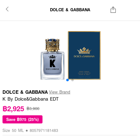
DOLCE & GABBANA
DOLCE & GABBANA
View Brand
K By Dolce&Gabbana EDT
฿2,925
฿3,900
Save
฿975 (25%)
Size 50 ML • 8057971181483