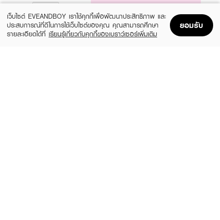
NOTIFY ME
เว็บไซต์ EVEANDBOY เราใช้คุกกี้เพื่อพัฒนาประสิทธิภาพ และ
ยอมรับ
ประสบการณ์ที่ดีในการใช้เว็บไซต์ของคุณ คุณสามารถศึกษา
รายละเอียดได้ที่
เรียนรู้เกี่ยวกับคุกกี้ของเบราว์เซอร์เพิ่มเติม
Home
Home
Promotions
Promotions
Shopping Bag
Shopping Bag
Account
Account
DAVIDOFF
MONTBLANC
Cool Water Intense For Him EDP
Legend EDT
(25%)
(25%)
฿1,800
฿3,638
฿2,400
฿4,850
2 Variations
3 Variations
GIORGIO ARMANI
CLINIQUE