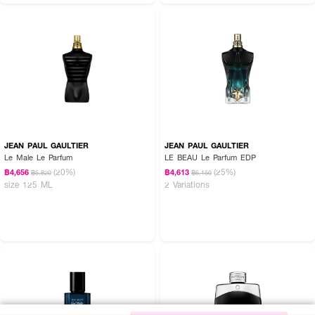
JEAN PAUL GAULTIER
JEAN PAUL GAULTIER
Le Male Le Parfum
LE BEAU Le Parfum EDP
(20%)
(25%)
฿4,656
฿4,613
฿5,820
฿6,150
size 125 ML
2 Variations