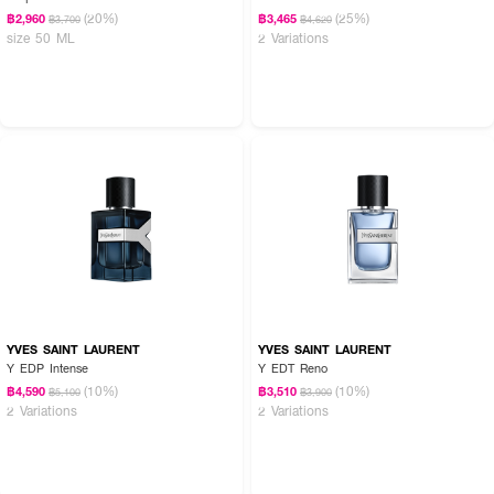
(20%)
(25%)
฿2,960
฿3,465
฿3,700
฿4,620
size 50 ML
2 Variations
YVES SAINT LAURENT
YVES SAINT LAURENT
Y EDP Intense
Y EDT Reno
(10%)
(10%)
฿4,590
฿3,510
฿5,100
฿3,900
2 Variations
2 Variations