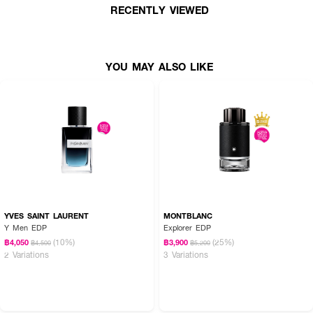
RECENTLY VIEWED
· ขนาด 50 ml.
How To Use :
ฉีดน้ำหอม
DOLCE & GABBANA K By Dolce&Gabbana EDT
โดยตรงที่คอ
YOU MAY ALSO LIKE
หรือข้อมือ (จุดชีพจร) ปล่อยให้ผลิตภัณฑ์แห้งบนผิวโดยไม่ต้องถู แนะนำให้ฉีดพรม
ตามจุดชีพจร อาทิ หลังหู ข้อพับแขนและขาเพื่อที่จะทำให้น้ำหอมเผยกลิ่นออกมาได้
ดียิ่งขึ้น
YVES SAINT LAURENT
MONTBLANC
Y Men EDP
Explorer EDP
(10%)
(25%)
฿4,050
฿3,900
฿4,500
฿5,200
2 Variations
3 Variations