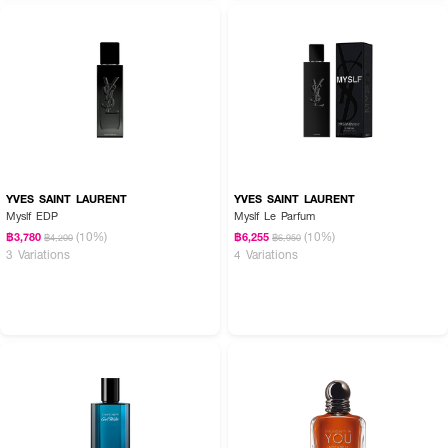
YVES SAINT LAURENT
YVES SAINT LAURENT
Myslf EDP
Myslf Le Parfum
(10%)
(10%)
฿3,780
฿6,255
฿4,200
฿6,950
3 Variations
4 Variations