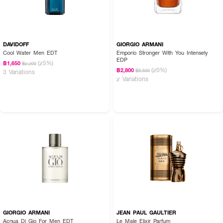
DAVIDOFF
GIORGIO ARMANI
Cool Water Men EDT
Emporio Stronger With You Intensely
EDP
(25%)
฿1,650
฿2,200
(20%)
฿2,800
฿3,500
3 Variations
2 Variations
GIORGIO ARMANI
JEAN PAUL GAULTIER
Acqua Di Gio For Men EDT
Le Male Elixir Parfum