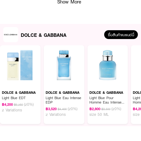
Show More
DOLCE & GABBANA
ซื้อสินค้าแบรนด์นี้
ผลลัพธ์ที่ได้ :
น้ำหอมที่รวบรวมแก่นแท้ของผู้ชาย
DOLCE & GABBANA K By
DOLCE & GABBANA
DOLCE & GABBANA
DOLCE & GABBANA
DOL
Dolce&Gabbana EDT
ดีไซน์หรูดุจราชา เริ่มต้นกลิ่นด้วยส้ม มะนาว ตามด้วยกลิ่น
Light Blue EDT
Light Blue Eau Intense
Light Blue Pour
Ligh
EDP
Homme Eau Intense
Hom
เสจ พริกสเปน ปิดท้ายด้วยแพทชูลี หญ้าแฝก ให้ความอ่อนโยนและเร้าร้อน ชวนให้
(20%)
฿4,200
฿5,250
EDP
(20%)
(20%)
นึกถึงชนบทของอิตาลี และพระอาทิตย์เจิดจ้าช่วงกลางวันในแถบเมดิเตอร์เรเนียน
฿3,520
฿2,800
฿4,2
฿4,400
฿3,500
2 Variations
2 Variations
size 50 ML
size
·
Top Notes
:
Juniper Berries, Citruses, Blood Orange, Sicilian Lemon
·
Middle Notes
:
Pimento, Lavender, Clary Sage, Geranium
·
Bottom Notes
:
Vetiver, Cedar, Patchouli.