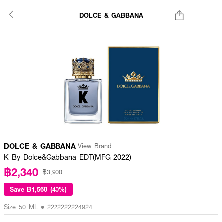
DOLCE & GABBANA
DOLCE & GABBANA
View Brand
K By Dolce&Gabbana EDT(MFG 2022)
฿2,340
฿3,900
Save
฿1,560 (40%)
Size 50 ML • 2222222224924