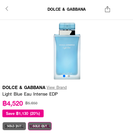
DOLCE & GABBANA
DOLCE & GABBANA
View Brand
Light Blue Eau Intense EDP
฿4,520
฿5,650
Save
฿1,130 (20%)
50.00 ML
100.00 ML
SOLD OUT
SOLD OUT