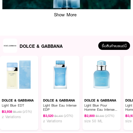
Show More
DOLCE & GABBANA
ซื้อสินค้าแบรนด์นี้
DOLCE & GABBANA
DOLCE & GABBANA
DOLCE & GABBANA
DOL
Light Blue EDT
Light Blue Eau Intense
Light Blue Pour
Ligh
EDP
Homme Eau Intense
Hom
(25%)
฿3,938
฿5,250
EDP
(20%)
(20%)
฿3,520
฿2,800
฿3,9
฿4,400
฿3,500
2 Variations
2 Variations
size 50 ML
size
ผลลัพธ์ที่ได้ :