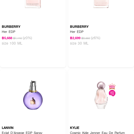
BURBERRY
BURBERRY
Her EDP
Her EDP
(20%)
(26%)
฿5,688
฿2,699
฿7,110
฿3,660
size 100 ML
size 30 ML
LANVIN
KYLIE
Eclat D'Arpege EDP Spray
Cosmic Kylie Jenner Eau De Parfum