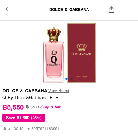
DOLCE & GABBANA
DOLCE & GABBANA
View Brand
Q By Dolce&Gabbana EDP
฿5,550
Only 3 left
฿7,400
Save
฿1,850 (25%)
Size 100 ML • 8057971183661