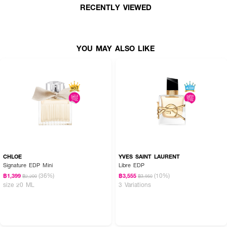
RECENTLY VIEWED
How To Use :
ฉีดน้ำหอม
DOLCE & GABBANA Q By Dolce&Gabbana EDP
โดยตรงที่คอ
หรือข้อมือ (จุดชีพจร) ปล่อยให้ผลิตภัณฑ์แห้งบนผิวโดยไม่ต้องถู แนะนำให้ฉีดพรม
ตามจุดชีพจร อาทิ หลังหู ข้อพับแขนและขาเพื่อที่จะทำให้น้ำหอมเผยกลิ่นออกมาได้
YOU MAY ALSO LIKE
ดียิ่งขึ้น
CHLOE
YVES SAINT LAURENT
Signature EDP Mini
Libre EDP
(36%)
(10%)
฿1,399
฿3,555
฿2,200
฿3,950
size 20 ML
3 Variations