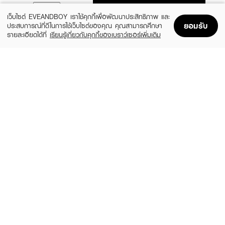
ADD TO BAG
เว็บไซต์ EVEANDBOY เราใช้คุกกี้เพื่อพัฒนาประสิทธิภาพ และ
ยอมรับ
ประสบการณ์ที่ดีในการใช้เว็บไซต์ของคุณ คุณสามารถศึกษา
รายละเอียดได้ที่
เรียนรู้เกี่ยวกับคุกกี้ของเบราว์เซอร์เพิ่มเติม
Home
Home
Promotions
Promotions
Shopping Bag
Shopping Bag
Account
Account
JANUA
GUCCI
Kiss Me More EDP
Flora Gorgeous Magnolia EDP
(15%)
฿279
฿6,324
฿7,440
size 30 ML
3 Variations
GUCCI
BURBERRY