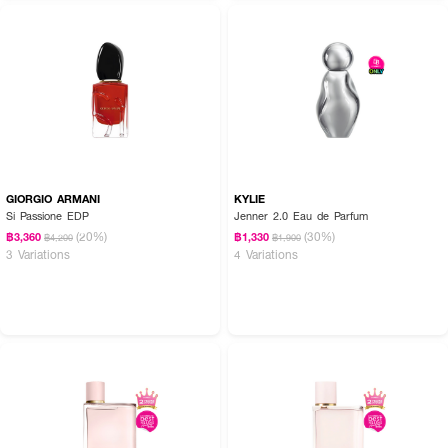
GIORGIO ARMANI
KYLIE
Si Passione EDP
Jenner 2.0 Eau de Parfum
(20%)
(30%)
฿3,360
฿1,330
฿4,200
฿1,900
3 Variations
4 Variations