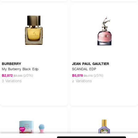
BURBERRY
JEAN PAUL GAULTIER
My Burberry Black Edp
SCANDAL EDP
(20%)
(25%)
฿2,872
฿5,078
฿3,590
฿6,770
3 Variations
2 Variations