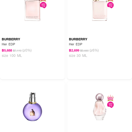
BURBERRY
BURBERRY
Her EDP
Her EDP
(20%)
(26%)
฿5,688
฿2,699
฿7,110
฿3,660
size 100 ML
size 30 ML