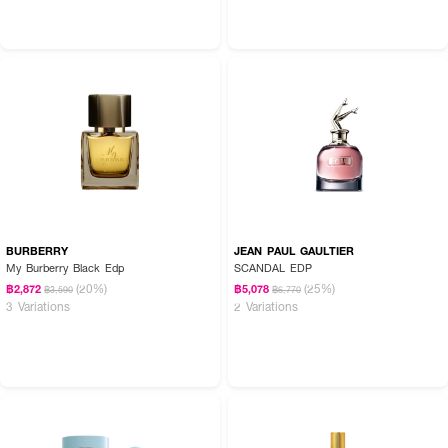
BURBERRY
JEAN PAUL GAULTIER
My Burberry Black Edp
SCANDAL EDP
(20%)
(25%)
฿2,872
฿5,078
฿3,590
฿6,770
3 Variations
2 Variations