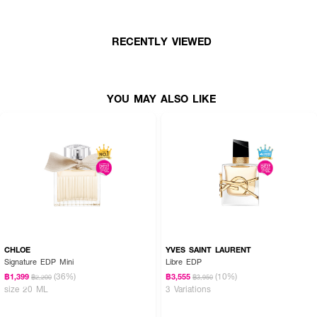
RECENTLY VIEWED
YOU MAY ALSO LIKE
CHLOE
YVES SAINT LAURENT
Signature EDP Mini
Libre EDP
(36%)
(10%)
฿1,399
฿3,555
฿2,200
฿3,950
size 20 ML
3 Variations
How to Use :