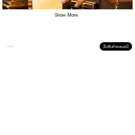
Show More
ซื้อสินค้าแบรนด์นี้
ผลลัพธ์ที่ได้ :
น้ำหอม DOLCE&GABBANA The One สำหรับผู้หญิง หรูหราและทันสมัย ผสม
ผสานระหว่างกลิ่นของส้มแมนดารินกับกุหลาบและวานิลลา เป็นส่วนผสมที่ลงตัวอัน
คลาสสิกและร่วมสมัย มาพร้อมขวดสีทองสวยสะดุดตา
·
Top note :
Plum, Italian Mandarin and Pink Pepper
·
Middle note :
Rose, Jasmine and Lily-of-the-Valley
·
Base note :
Patchouli, Vanilla and White Musk