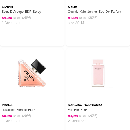
LANVIN
KYLIE
Eclat D'Arpege EDP Spray
Cosmic Kylie Jenner Eau De Parfum
(25%)
(30%)
฿4,050
฿1,330
฿5,400
฿1,900
3 Variations
size 30 ML
PRADA
NARCISO RODRIGUEZ
Paradoxe Female EDP
For Her EDP
(20%)
(20%)
฿6,160
฿4,960
฿7,700
฿6,200
3 Variations
2 Variations