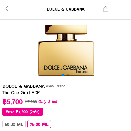
DOLCE & GABBANA
DOLCE & GABBANA
View Brand
The One Gold EDP
฿5,700
Only 2 left
฿7,600
Save
฿1,900 (25%)
50.00 ML
75.00 ML