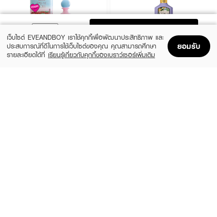
ADD TO BAG
เว็บไซต์ EVEANDBOY เราใช้คุกกี้เพื่อพัฒนาประสิทธิภาพ และ
ยอมรับ
ประสบการณ์ที่ดีในการใช้เว็บไซต์ของคุณ คุณสามารถศึกษา
รายละเอียดได้ที่
เรียนรู้เกี่ยวกับคุกกี้ของเบราว์เซอร์เพิ่มเติม
Home
Home
Promotions
Promotions
Shopping Bag
Shopping Bag
Account
Account
JANUA
GUCCI
Kiss Me More EDP
Flora Gorgeous Magnolia EDP
(15%)
฿279
฿6,324
฿7,440
size 30 ML
3 Variations