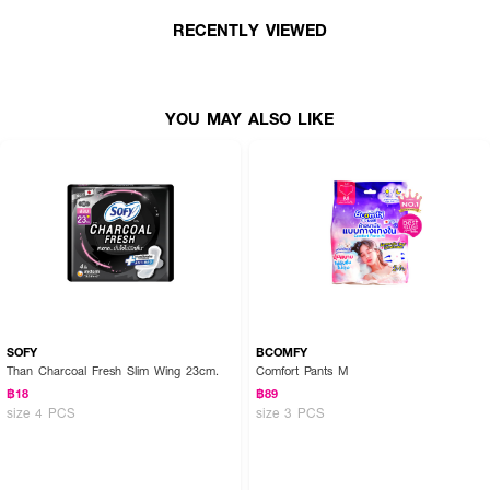
อักเสบ และระคายเคือง ช่วยปรับสมดุลเกิดปฏิกิริยาความร้อนเพิ่มเมตาบอลิซึมใน
ร่างกาย ส่งผลให้ระบบไหลเวียนดีขึ้น มดลูกอุ่นสบาย ขับของเสียได้อย่างมี
RECENTLY VIEWED
ประสิทธิภาพ ขจัดเลือดคั่ง ลิ่มเลือด มีไฮโดรเจลสปา ซึบซับของเหลวดีกว่าทั่วไปถึง
5 เท่า ผิวสัมผัสจากเส้นใยธรรมชาติไม่ก่อให้เกิดการแพ้
YOU MAY ALSO LIKE
SOFY
BCOMFY
Than Charcoal Fresh Slim Wing 23cm.
Comfort Pants M
฿18
฿89
size 4 PCS
size 3 PCS