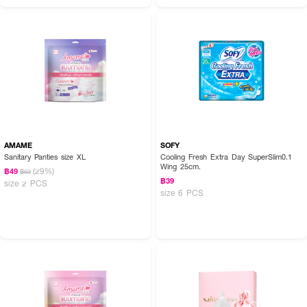
● ดอนน่า ผ้าอนามัยแบบกางเกง ไซส์ L
● ไซส์ L
● เอว 25-35 นิ้ว
● สะโพก 34-40 นิ้ว
AMAME
SOFY
● บรรจุ 2 ชิ้น
Sanitary Panties size XL
Cooling Fresh Extra Day SuperSlim0.1
Wing 25cm.
(29%)
฿49
฿69
฿39
size 2 PCS
size 6 PCS