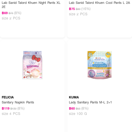
Lab Sanid Talord Khuen Night Pants XL
Lab Sanid Talord Khuen Cool Pants L 2A
2E
(16%)
฿75
฿89
(8%)
฿69
฿75
size 2 PCS
size 2 PCS
FELICIA
KUMA
Sanitary Napkin Pants
Lady Sanitary Pants M-L 2+1
(8%)
(8%)
฿119
฿60
฿130
฿65
size 4 PCS
size 100 G