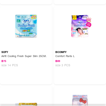
SOFY
BCOMFY
Airfit Cooling Fresh Super Slim 25CM.
Comfort Pants L
฿75
฿89
size 14 PCS
size 3 PCS