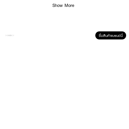
Show More
ซื้อสินค้าแบรนด์นี้
ผลลัพธ์ที่ได้ :
ดอนน่าผ้าอนามัยแบบกางเกง ไซส์ L คงความพิเศษด้วยมีแผ่นประจุลบ หรือ
Anion chip เหมือนเดิม เพิ่มเติมคือ ความสะดวกสบาย ป้องกันรอบด้าน 360
องศา ด้วยนวัตกรรมแอนไอออนชิป ที่เป็นตัวช่วยทำหน้าที่ดูดจับเชื้อแบคทีเรียที่เกิด
ขึ้นระหว่างช่วงมีประจำเดือน ช่วยลดการปวดท้องประจำเดือน ช่วยลดอาการ