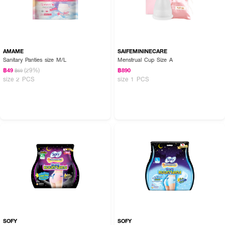
AMAME
SAIFEMININECARE
Sanitary Panties size M/L
Menstrual Cup Size A
(29%)
฿49
฿890
฿69
How to Use :
size 2 PCS
size 1 PCS
สวมใส่ง่ายเหมือนกางเกงชั้นใน
SOFY
SOFY