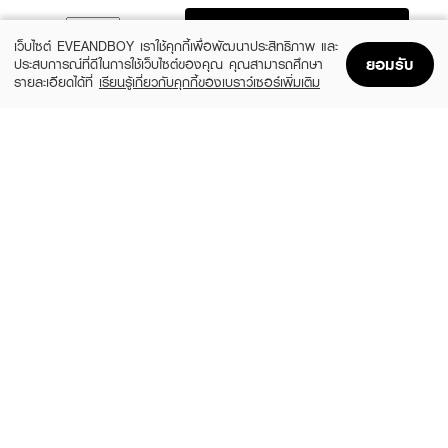
ADD TO BAG
เว็บไซต์ EVEANDBOY เราใช้คุกกี้เพื่อพัฒนาประสิทธิภาพ และ
ยอมรับ
ประสบการณ์ที่ดีในการใช้เว็บไซต์ของคุณ คุณสามารถศึกษา
รายละเอียดได้ที่
เรียนรู้เกี่ยวกับคุกกี้ของเบราว์เซอร์เพิ่มเติม
Home
Home
Promotions
Promotions
Shopping Bag
Shopping Bag
Account
Account
DONNA
FELICIA
Panty Liner 16 Cm. 20 Pcs.
Sanitary Napkin Pants
(20%)
(8%)
฿36
฿119
฿45
฿130
size 20 PCS
size 4 PCS
DONNA
SOFY