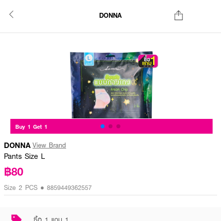
DONNA
Buy 1 Get 1
DONNA
View Brand
Pants Size L
฿80
Size 2 PCS • 8859449362557
ซื้อ 1 แถม 1