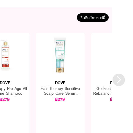
ซื้อสินค้าแบรนด์นี้
DOVE
DOVE
DOVE
apy Pro Age All
Hair Therapy Sensitive
Go Fresh Body Was
are Shampoo
Scalp Care Serum
Rebalancing white Pe
Conditioner
and White Tea
฿279
฿279
฿155