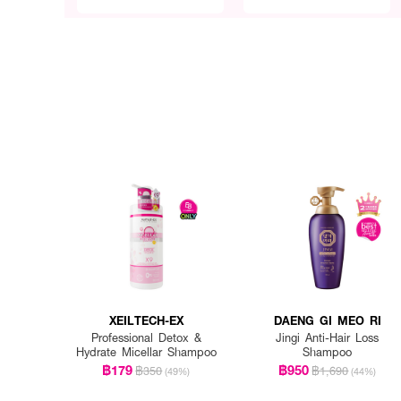
XEILTECH-EX
DAENG GI MEO RI
Professional Detox &
Jingi Anti-Hair Loss
Hydrate Micellar Shampoo
Shampoo
฿179
฿950
฿350
฿1,690
(49%)
(44%)