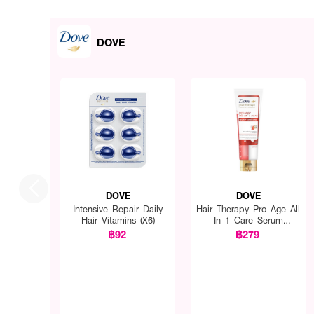
DOVE
DOVE
DOVE
Intensive Repair Daily
Hair Therapy Pro Age All
Hair Vitamins (X6)
In 1 Care Serum
Conditioner
฿92
฿279