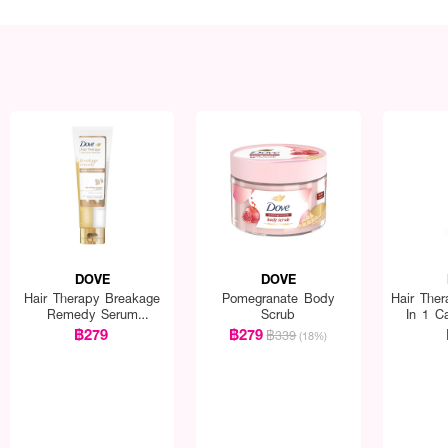
DOVE
DOVE
Hair Therapy Breakage
Pomegranate Body
Hair Ther
Remedy Serum
Scrub
In 1 C
Conditioner
฿279
฿279
฿339
(18%)