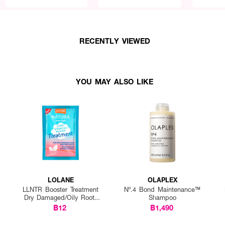
RECENTLY VIEWED
YOU MAY ALSO LIKE
LOLANE
OLAPLEX
LLNTR Booster Treatment
Nº.4 Bond Maintenance™
Dry Damaged/Oily Roots
Shampoo
25g P12
฿12
฿1,490