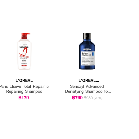
L'OREAL
L'OREAL
PROFESSIONNEL
Paris Elseve Total Repair 5
Serioxyl Advanced
Repairing Shampoo
Densitying Shampoo for
Thinning Hair
฿179
฿760
฿950
(20%)