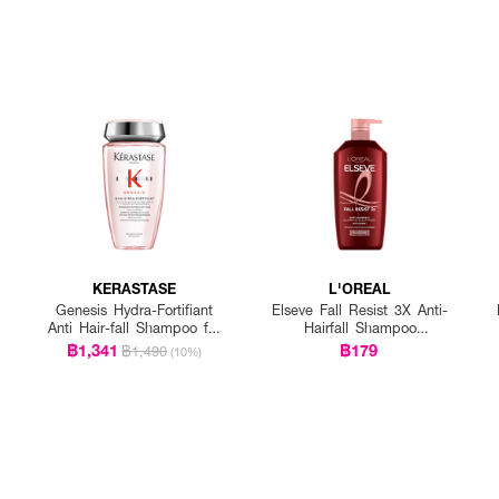
KERASTASE
L'OREAL
Genesis Hydra-Fortifiant
Elseve Fall Resist 3X Anti-
Anti Hair-fall Shampoo for
Hairfall Shampoo
Fine Hair
Scalp+Hair
฿1,341
฿179
฿1,490
(10%)