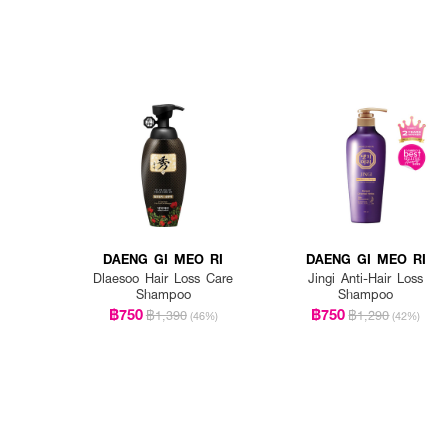
DAENG GI MEO RI
DAENG GI MEO RI
Dlaesoo Hair Loss Care
Jingi Anti-Hair Loss
Shampoo
Shampoo
฿750
฿750
฿1,390
฿1,290
(46%)
(42%)