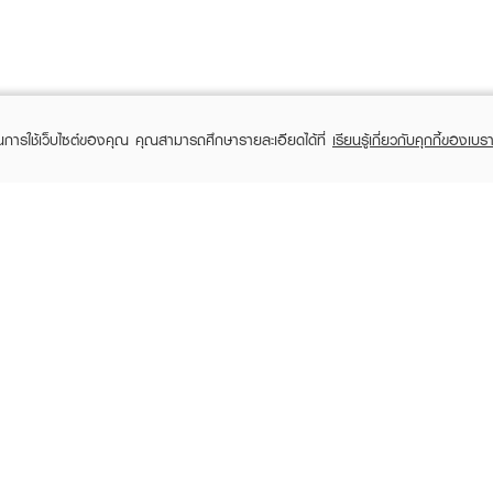
ในการใช้เว็บไซต์ของคุณ คุณสามารถศึกษารายละเอียดได้ที่
เรียนรู้เกี่ยวกับคุกกี้ของเบรา
TOMER CARE
EVEANDBOY MEMBER
 Shopping
Member registration
 store
t us