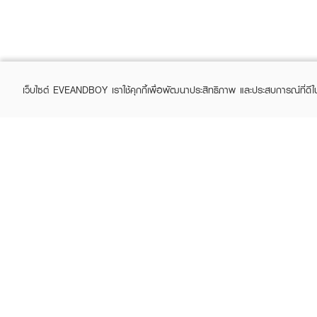
เว็บไซต์ EVEANDBOY เราใช้คุกกี้เพื่อพัฒนาประสิทธิภาพ และประสบการณ์ที่ดี
ABOUT EVEANDBOY
CUS
Brand story
Online
Privacy Policy
Find a
Terms and Conditions
Contac
Sell on EVEANDBOY
Whistleblowing