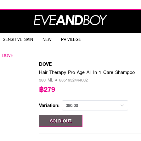
SENSITIVE SKIN
NEW
PRIVILEGE
DOVE
DOVE
Hair Therapy Pro Age All In 1 Care Shampoo
380 ML • 8851932444002
฿279
Variation:
380.00
380.00 ML
SOLD OUT