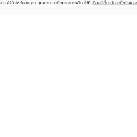
ในการใช้เว็บไซต์ของคุณ คุณสามารถศึกษารายละเอียดได้ที่
เรียนรู้เกี่ยวกับคุกกี้ของเบรา
TOMER CARE
EVEANDBOY MEMBER
 Shopping
Member registration
 store
t us