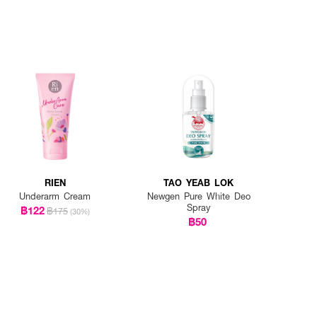
RIEN
TAO YEAB LOK
Underarm Cream
Newgen Pure White Deo
Spray
฿122
฿175
(30%)
฿50