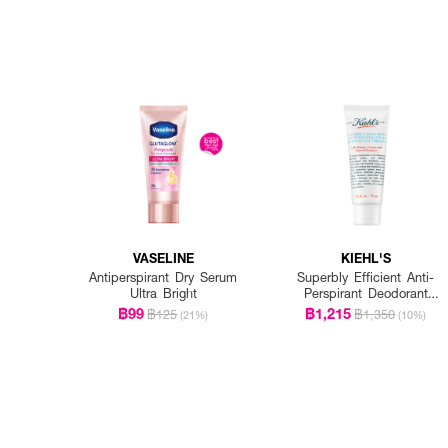
VASELINE
KIEHL'S
Antiperspirant Dry Serum
Superbly Efficient Anti-
Ultra Bright
Perspirant Deodorant
Cream
฿99
฿1,215
฿125
฿1,350
(21%)
(10%)