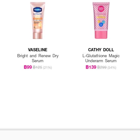
VASELINE
CATHY DOLL
Bright and Renew Dry
L-Glutathione Magic
Serum
Underarm Serum
฿99
฿139
฿125
฿299
(21%)
(54%)