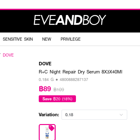
SENSITIVE SKIN
NEW
PRIVILEGE
DOVE
DOVE
R+C Night Repair Dry Serum 8X3X40Ml
0.184 G • 4800888287137
฿89
฿109
Save
฿20 (18%)
Variation:
0.18