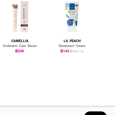
CAMELLIA
LA PEACH
Underarm Care Serum
Deodorant Cream
฿249
฿143
฿145
(1%)