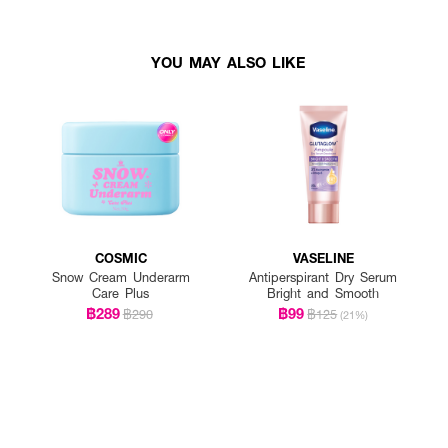
YOU MAY ALSO LIKE
COSMIC
VASELINE
Snow Cream Underarm
Antiperspirant Dry Serum
Care Plus
Bright and Smooth
฿289
฿99
฿290
฿125
(21%)