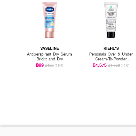
VASELINE
KIEHL'S
Antiperspirant Dry Serum
Personals Over & Under
Bright and Dry
Cream-To-Powder
Deodorant
฿99
฿1,575
฿125
฿1,750
(21%)
(10%)