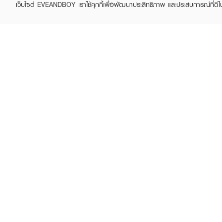
เว็บไซต์ EVEANDBOY เราใช้คุกกี้เพื่อพัฒนาประสิทธิภาพ และประสบการณ์ที่ดี
ABOUT EVEANDBOY
CUS
Brand story
Online
Privacy Policy
Find a
Terms and Conditions
Contac
Sell on EVEANDBOY
Whistleblowing