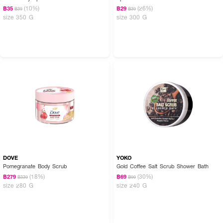
(10%)
(26%)
฿35
฿29
฿39
฿39
size 350 G
size 300 G
DOVE
YOKO
Pomegranate Body Scrub
Gold Coffee Salt Scrub Shower Bath
(18%)
(30%)
฿279
฿69
฿339
฿99
size 280 G
size 240 G