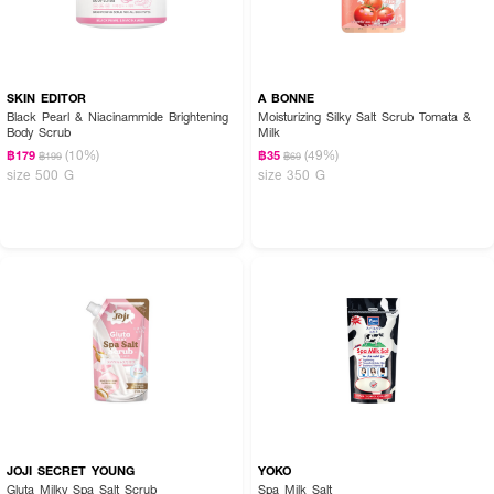
SKIN EDITOR
A BONNE
Black Pearl & Niacinammide Brightening
Moisturizing Silky Salt Scrub Tomata &
Body Scrub
Milk
(10%)
(49%)
฿179
฿35
฿199
฿69
size 500 G
size 350 G
JOJI SECRET YOUNG
YOKO
Gluta Milky Spa Salt Scrub
Spa Milk Salt