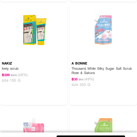
NAKIZ
A BONNE
lively scrub
Thousand White Silky Sugar Salt Scrub
Rose & Sakura
(26%)
฿289
฿390
(49%)
฿35
฿69
size 100 G
size 350 G