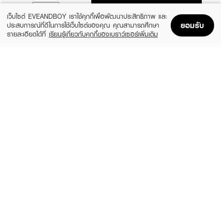
ADD TO BAG
เว็บไซต์ EVEANDBOY เราใช้คุกกี้เพื่อพัฒนาประสิทธิภาพ และ
ยอมรับ
ประสบการณ์ที่ดีในการใช้เว็บไซต์ของคุณ คุณสามารถศึกษา
รายละเอียดได้ที่
เรียนรู้เกี่ยวกับคุกกี้ของเบราว์เซอร์เพิ่มเติม
Home
Home
Promotions
Promotions
Shopping Bag
Shopping Bag
Account
Account
BABY BRIGHT
A BONNE
C & E Rose Strawberry Body Peeling
Whitening Silky Salt Scrub Tamarind &
Gel
Aloe Vera
(45%)
(49%)
฿49
฿35
฿89
฿69
size 200 ML
size 350 G
YOBELLE
JOJI SECRET YOUNG