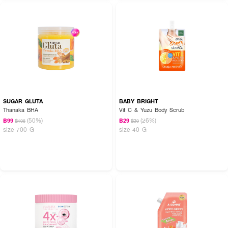
SUGAR GLUTA
BABY BRIGHT
Thanaka BHA
Vit C & Yuzu Body Scrub
(50%)
(26%)
฿99
฿29
฿198
฿39
size 700 G
size 40 G