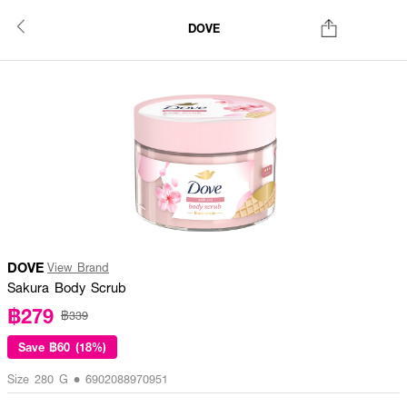
DOVE
DOVE
View Brand
Sakura Body Scrub
฿279
฿339
Save
฿60 (18%)
Size 280 G • 6902088970951