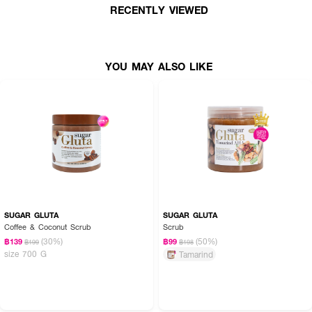
RECENTLY VIEWED
เนื้อสครับนุ่มละมุน ไม่บาดผิว
มีไนอะซินาไมด์ช่วยปรับสีผิวให้สม่ำเสมอ
เติมความชุ่มชื้นระหว่างการขัดผิวด้วยมอยส์เจอไรเซอร์
ระดับการขัดผิว:
อ่อนโยน เหมาะกับทุกสภาพผิว
ปริมาณสุทธิ:
280 กรัม
YOU MAY ALSO LIKE
เหมาะสำหรับ:
ผู้ที่ต้องการผลัดเซลล์ผิวอย่างอ่อนโยน
ผิวแห้ง ผิวหมองคล้ำ ต้องการความนุ่มและความชุ่มชื้น
ผู้ที่มองหาสครับกลิ่นหอม ใช้ได้ทุกวัน
วิธีใช้:
ใช้ขณะอาบน้ำ ลูบไล้สครับทั่วผิวกายโดยเฉพาะจุดที่แห้งกร้าน เช่น ศอก เข่า ข้อเท้า
แล้วล้างออกให้สะอาด
SUGAR GLUTA
SUGAR GLUTA
Coffee & Coconut Scrub
Scrub
เพื่อผลลัพธ์ที่ดี ควรใช้เป็นประจำทุกวัน และตามด้วยครีมอาบน้ำโดฟ เพื่อความ
(30%)
(50%)
฿139
฿99
฿199
฿198
สะอาดล้ำลึกยิ่งขึ้น
size 700 G
Tamarind