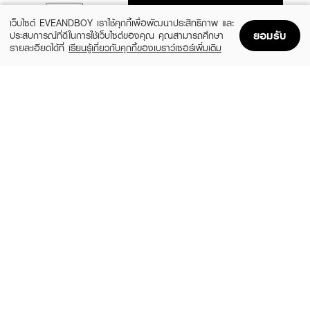
ADD TO BAG
เว็บไซต์ EVEANDBOY เราใช้คุกกี้เพื่อพัฒนาประสิทธิภาพ และ
ยอมรับ
ประสบการณ์ที่ดีในการใช้เว็บไซต์ของคุณ คุณสามารถศึกษา
รายละเอียดได้ที่
เรียนรู้เกี่ยวกับคุกกี้ของเบราว์เซอร์เพิ่มเติม
Home
Home
Promotions
Promotions
Shopping Bag
Shopping Bag
Account
Account
SKYNLAB
SKYNLAB
Intense Cool Travel Set Skynlab
Anti-Bac Toothbrush Skynlab
Exclusive EVEANDBOY
฿69
(20%)
฿159
฿199
size 1 PCS
size 14.7 G
SPARKLE
ORAL B