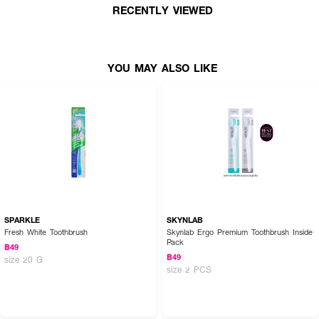
RECENTLY VIEWED
YOU MAY ALSO LIKE
SPARKLE
SKYNLAB
Fresh White Toothbrush
Skynlab Ergo Premium Toothbrush Inside
Pack
฿49
฿49
size 20 G
size 2 PCS