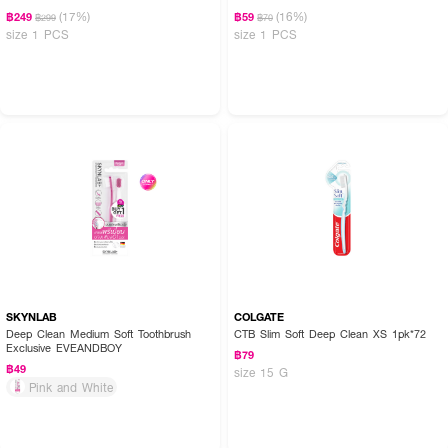
(17%)
(16%)
฿249
฿59
฿299
฿70
size 1 PCS
size 1 PCS
SKYNLAB
COLGATE
Deep Clean Medium Soft Toothbrush
CTB Slim Soft Deep Clean XS 1pk*72
Exclusive EVEANDBOY
฿79
฿49
size 15 G
Pink and White