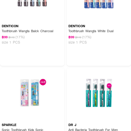
DENTICON
DENTICON
Toothbrush Wangta Balck Charcoal
Toothbrush Wangta White Dual
(17%)
(17%)
฿99
฿99
฿119
฿119
size 1 PCS
size 1 PCS
SPARKLE
DR J
Sonic Toothbrush Kids Sonic
Anti Bacteria Toothbrush For Men