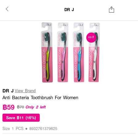
DR J
DR J
View Brand
Anti Bacteria Toothbrush For Women
฿59
Only 2 left
฿70
Save
฿11 (16%)
Size 1 PCS • 8932761379625