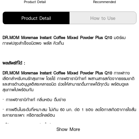
Product Detail
Recommended
Product Detail
How to Use
DR.MOM Moremae Instant Coffee Mixed Powder Plus Q10
มอร์แม
กาแฟปรุงสำเร็จชนิดผง พลัส คิวเท็น
ผลลัพธ์ที่ได้ :
DR.MOM Moremae Instant Coffee Mixed Powder Plus Q10
กาแฟทาง
เลือกสำหรับคนรักสุขภาพ โดยใช้ กาแฟอาราบิก้าแท้ ผสานสารสกัดจากธรรมชาติ
และสารต้านอนุมูลอิสระหลายชนิด ช่วยให้สามารถดื่มกาแฟได้ทุกวัน พร้อมดูแล
สุขภาพไปพร้อมกัน
·
กาแฟอาราบิก้าแท้ กลิ่นหอม ดื่มง่าย
·
คาเฟอีนในระดับที่เหมาะสม ไม่เกิน 60 มก. ต่อ 1 ซอง ลดโอกาสเกิดอาการใจสั่น
ระคายกระเพาะ หรือกรดไหลย้อน
·
ใช้ความหวานจาก หล่อฮั้งก้วย
Show More
·
ใช้ ครีมจากน้ำมันมะพร้าว ไม่มีนมวัว เหมาะสำหรับผู้แพ้นมวัว