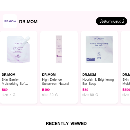
·
เสริมสารต้านอนุมูลอิสระหลายชนิด สนับสนุนสมดุลของร่างกายและเสริม
ภูมิคุ้มกัน
·
ให้พลังงานประมาณ 60 kcal ต่อซอง
DR.MOM
ซื้อสินค้าแบรนด์นี้
·
ไขมันทรานส์ 0% และคอเลสเตอรอล 0%
· FDA Registration No. :
11-1-27158-6-0085
How to Use :
ผสมน้ำร้อน 100–120 มล. คนให้ละลาย ดื่มได้เลย
DR.MOM
DR.MOM
DR.MOM
DR.
Skin Barrier
High Defence
Nourish & Brightening
Skin 
Moisturizing Soft
Sunscreen Natural
Bar Soap
Moist
Cream
Cre
฿89
฿490
฿89
฿59
size 7 G
size 30 G
size 80 G
size
RECENTLY VIEWED