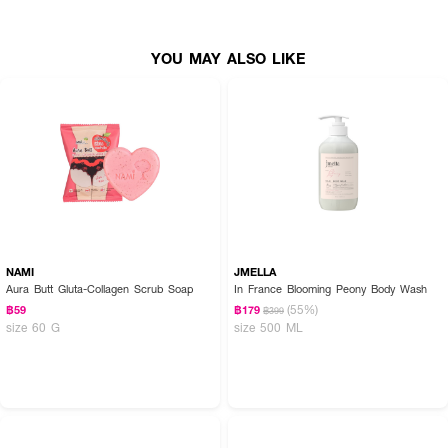
YOU MAY ALSO LIKE
NAMI
JMELLA
Aura Butt Gluta-Collagen Scrub Soap
In France Blooming Peony Body Wash
(55%)
฿59
฿179
฿399
size 60 G
size 500 ML