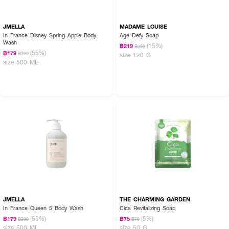
JMELLA
MADAME LOUISE
In France Disney Spring Apple Body
Age Defy Soap
Wash
(15%)
฿219
฿259
(55%)
฿179
฿399
size 120 G
size 500 ML
JMELLA
THE CHARMING GARDEN
In France Queen 5 Body Wash
Cica Revitalizing Soap
(55%)
(5%)
฿179
฿75
฿399
฿79
size 500 ML
size 50 G