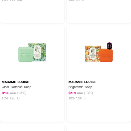
MADAME LOUISE
MADAME LOUISE
Clear Defense Soap
Brightamin Soap
(13%)
(13%)
฿139
฿139
฿160
฿160
size 120 G
size 120 G