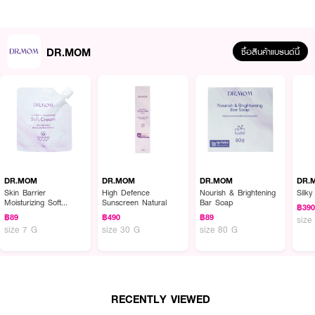
· ช่วยลดการระคายเคืองและอาการคัน
· ช่วยปลอบประโลมผิวที่อ่อนแอ
· บำรุงผิวให้นุ่ม เรียบเนียนน่าสัมผัส
DR.MOM
ซื้อสินค้าแบรนด์นี้
· ช่วยให้ผิวดูกระจ่างใสอย่างเป็นธรรมชาติ
· เหมาะสำหรับใช้เป็นประจำทุกวัน
· FDA Registration No. : 12-1-6700007681
How to Use :
DR.MOM
DR.MOM
DR.MOM
DR.
ใช้ทำความสะอาดผิวกายเป็นประจำ เช้า–เย็น สามารถตีฟองด้วยถุงตีฟองในแพ็ก
Skin Barrier
High Defence
Nourish & Brightening
Silk
เกจ เพื่อความนุ่มละมุน และช่วยผลัดเซลล์ผิวอย่างอ่อนโยน
Moisturizing Soft
Sunscreen Natural
Bar Soap
฿39
Cream
฿89
฿490
฿89
size
size 7 G
size 30 G
size 80 G
RECENTLY VIEWED