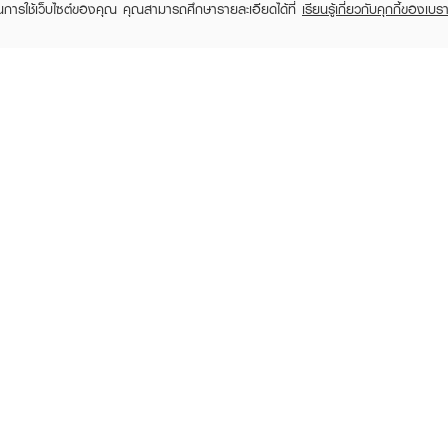
ในการใช้เว็บไซต์ของคุณ คุณสามารถศึกษารายละเอียดได้ที่
เรียนรู้เกี่ยวกับคุกกี้ของเบรา
TOMER CARE
EVEANDBOY MEMBER
 Shopping
Member registration
 store
t us