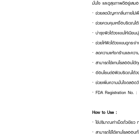
มั่นใจ และดูสุขภาพดีอยู่เสมอ
· ช่วยลดปัญหากลิ่นกายไม่พ
· ช่วยควบคุมเหงื่อบริเวณใต
· บำรุงผิวใต้วงแขนให้เนียนนุ
· ช่วยให้ผิวใต้วงแขนดูกระจ่าง
· ลดความแห้งกร้านและควา
· สามารถใช้แทนโรลออนได้ทุ
· อ่อนโยนต่อผิวบริเวณใต้ว
· ช่วยเพิ่มความมั่นใจตลอดว
· FDA Registration No. 
How to Use :
·
ใช้ปริมาณเท่าเม็ดถั่วเขีย
·
สามารถใช้ได้แทนโรลออนทั่