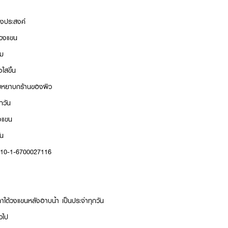
ึงประสงค์
้วงแขน
่ม
ใสขึ้น
มหยาบกร้านของผิว
กวัน
งแขน
ัน
: 10-1-6700027116
ว ทาใต้วงแขนหลังอาบน้ำ เป็นประจำทุกวัน
วไป