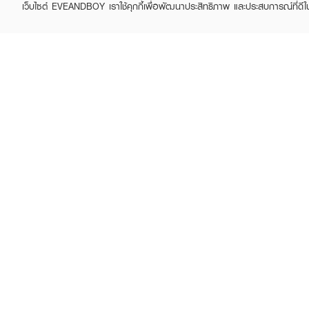
เว็บไซต์ EVEANDBOY เราใช้คุกกี้เพื่อพัฒนาประสิทธิภาพ และประสบการณ์ที่ดี
ABOUT EVEANDBOY
CUS
Brand story
Online
Privacy Policy
Find a
Terms and Conditions
Contac
Sell on EVEANDBOY
Whistleblowing