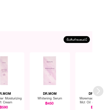
ซื้อสินค้าแบรนด์นี้
R.MOM
DR.MOM
DR.MOM
ier Moisturizing
Whitening Serum
Moremae Cocoa Wit
ft Cream
Mct Oil & Monk Frui
฿450
(Dietary Supplemen
฿590
฿290