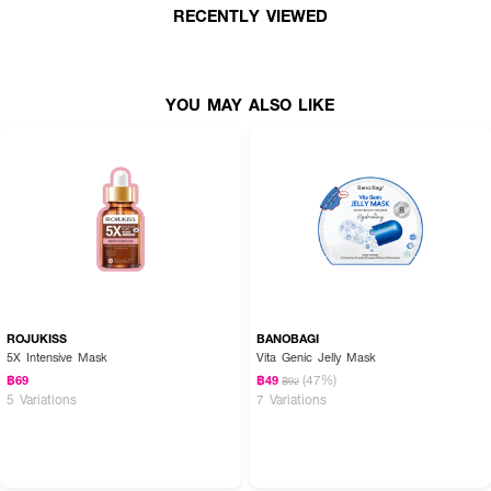
RECENTLY VIEWED
YOU MAY ALSO LIKE
ROJUKISS
BANOBAGI
5X Intensive Mask
Vita Genic Jelly Mask
(47%)
฿69
฿49
฿92
5 Variations
7 Variations