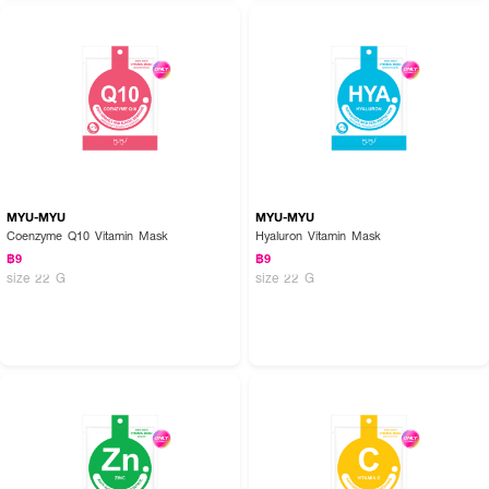
MYU-MYU
MYU-MYU
Coenzyme Q10 Vitamin Mask
Hyaluron Vitamin Mask
฿9
฿9
size 22 G
size 22 G