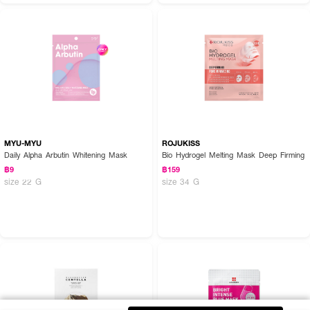
MYU-MYU
ROJUKISS
Daily Alpha Arbutin Whitening Mask
Bio Hydrogel Melting Mask Deep Firming
฿9
฿159
size 22 G
size 34 G