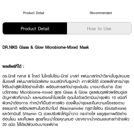
Product Detail
Recommended
Product Detail
How to Use
DR.NIKS Glass & Glow Microbiome-Mixed Mask
ผลลัพธ์ที่ได้ :
ดร.นิกส์ กลาส & โกลว์ ไมโครไบโอม-มิกซ์ มาสก์ แผ่นมาสก์หน้าวีแกนในรูปแบบเซ
รั่มเจลลี่ แผ่นมาสก์ชนิดพิเศษ แนบสนิทกับรูปหน้า เกาะผิวได้ดี ช่วยผลักสารบำรุง
ให้ซึมเข้าสู่ผิวได้อย่างล้ำลึก พร้อมสารสกัดบำรุงเข้มข้น บางเบาซึมง่าย ด้วย
นวัตกรรม Microbiome-mixed สูตร Glass & Glow ดูแลสมดุลผิวพร้อมดูแล
ปัญหาผิวที่ขาดน้ำ และหมองคล้ำไม่สดใส อุดมไปด้วยวิตามินบำรุงผิว 10 ชนิดที่
ผิวหน้าต้องการ ทำหน้าที่เป็นอาหารผิว ช่วยฟื้นบำรุงและคืนความแข็งแรงตาม
ธรรมชาติ พร้อมผสานไนอะซินาไมด์ (Niacinamide) กลูตาไธโอน (Glutathione)
และวิตามินซี (Vitamin C) ช่วยปรับผิวให้ดูฉ่ำวาว กระจ่างใส แลดูสุขภาพดีอย่าง
อ่อนโยน และเห็นผล สูตรที่แนะนำโดยคุณหมอ ปราศจากน้ำหอมและสารทำร้ายผิว
20 ชนิด ใช้ได้แม้ผิวบอบบางแพ้ง่าย