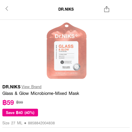
DR.NIKS
DR.NIKS
View Brand
Glass & Glow Microbiome-Mixed Mask
฿59
฿99
Save
฿40 (40%)
Size 27 ML • 8858842004838