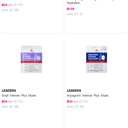
Hydration
(51%)
฿24
฿49
฿159
size 25 ML
size 34 G
LEADERS
LEADERS
Snail Intense Plus Mask
Aquaporin Intense Plus Mask
(51%)
(51%)
฿24
฿24
฿49
฿49
size 25 ML
size 25 ML