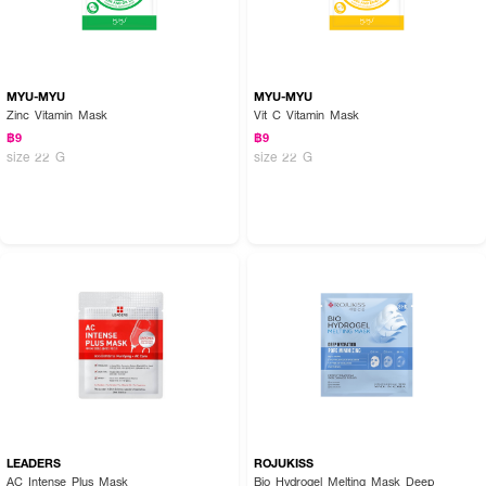
MYU-MYU
MYU-MYU
Zinc Vitamin Mask
Vit C Vitamin Mask
฿9
฿9
size 22 G
size 22 G
LEADERS
ROJUKISS
AC Intense Plus Mask
Bio Hydrogel Melting Mask Deep