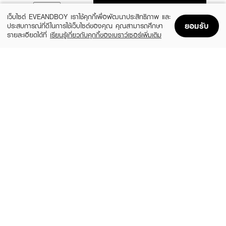
ADD TO BAG
เว็บไซต์ EVEANDBOY เราใช้คุกกี้เพื่อพัฒนาประสิทธิภาพ และ
ยอมรับ
ประสบการณ์ที่ดีในการใช้เว็บไซต์ของคุณ คุณสามารถศึกษา
รายละเอียดได้ที่
เรียนรู้เกี่ยวกับคุกกี้ของเบราว์เซอร์เพิ่มเติม
Home
Home
Promotions
Promotions
Shopping Bag
Shopping Bag
Account
Account
SKIN1004
LEADERS
Madagascar Centella Watergel Sheet
Bright Intense Plus Mask
Ampoule Mask (25ml X 5pcs)
(51%)
฿24
฿49
(31%)
฿269
฿390
size 25 ML
size 125 ML
ROJUKISS
LEADERS