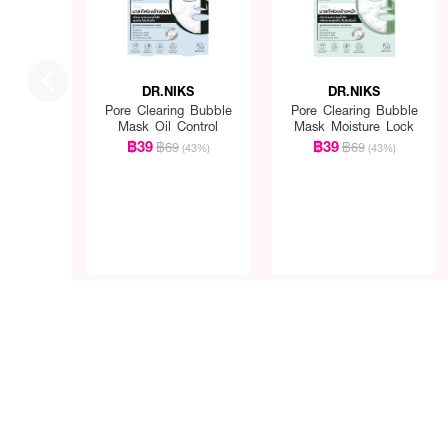
DR.NIKS
DR.NIKS
Pore Clearing Bubble
Pore Clearing Bubble
Mask Oil Control
Mask Moisture Lock
฿39
฿39
฿69
฿69
(43%)
(43%)
How To Use :