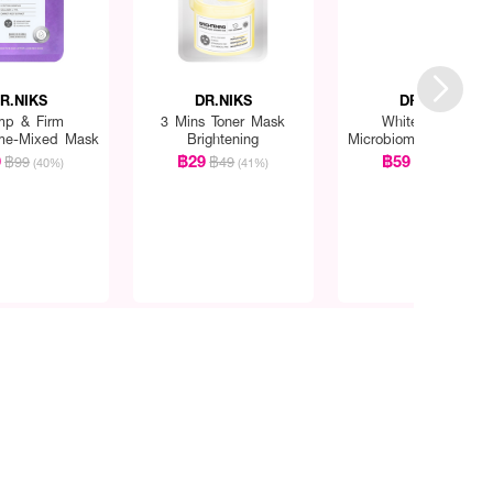
R.NIKS
DR.NIKS
DR.NIKS
mp & Firm
3 Mins Toner Mask
White Booster
me-Mixed Mask
Brightening
Microbiome-Mixed M
9
฿29
฿59
฿99
฿49
฿99
(40%)
(41%)
(40%)