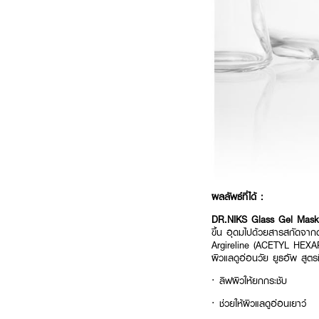
ผลลัพธ์ที่ได้ :
DR.NIKS Glass Gel Mas
ขึ้น อุดมไปด้วยสารสกัดจาก
Argireline (ACETYL HEXAPE
ผิวแลดูอ่อนวัย ยูธอัพ สูต
·
ลิฟผิวให้ยกกระชับ
· ช่วยให้ผิวแลดูอ่อนเยาว์