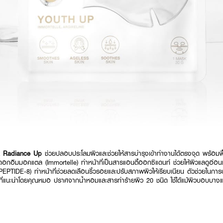
k Radiance Up
ช่วยปลอบประโลมผิวและช่วยให้สารบำรุงเข้าทำงานได้ตรงจุด พร้อมฟื้น
ดอกอิมมอคแตล (Immortelle) ทำหน้าที่เป็นสารแอนตี้ออกซิแดนท์ ช่วยให้ผิวแลดูอ่
PTIDE-8) ทำหน้าที่ช่วยลดเลือนริ้วรอยและปรับสภาพผิวให้เรียบเนียน ตัวช่วยในการ
รที่แนะนำโดยคุณหมอ ปราศจากน้ำหอมและสารทำร้ายผิว 20 ชนิด ใช้ได้แม้ผิวบอบบางแ