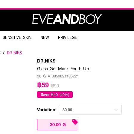
SENSITIVE SKIN
NEW
PRIVILEGE
K
/
DR.NIKS
DR.NIKS
Glass Gel Mask Youth Up
30 G • 8859891106221
฿59
฿99
Save
฿40 (40%)
Variation:
30.00
30.00 G