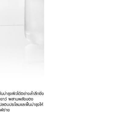
บำรุงผิวได้อย่างล้ำลึกยิ่ง
อนเยาว์ ผสานพลังของ
ปลอบประโลมและฟื้นบำรุงให้
พ้ง่าย