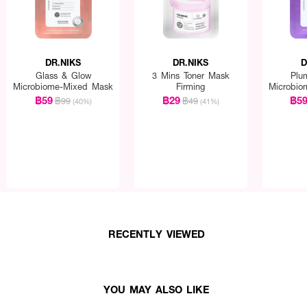
DR.NIKS
DR.NIKS
D
Glass & Glow
3 Mins Toner Mask
Plu
Microbiome-Mixed Mask
Firming
Microbio
฿59
฿29
฿5
฿99
฿49
(40%)
(41%)
RECENTLY VIEWED
YOU MAY ALSO LIKE