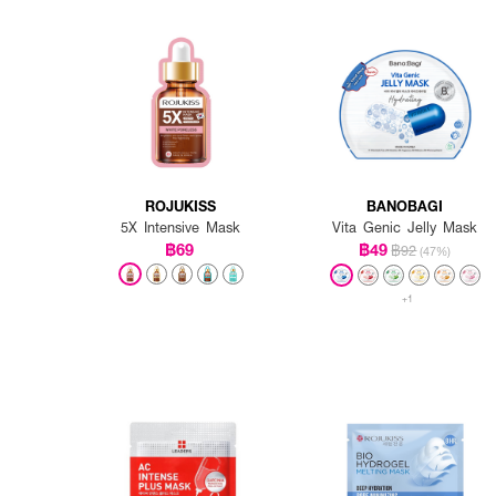
● Clean Formula ปราศจาก
● Doctor Recommended สู
● FDA Registration no. 
● ปริมาณ: 1 แผ่นต่อซอง
How To Use:
ROJUKISS
BANOBAGI
● หลังเช็ดเครื่องสำอางแล
5X Intensive Mask
Vita Genic Jelly Mask
฿69
฿49
฿92
(47%)
● ลูบเบาๆ ให้แผ่นมาสก์แนบสน
● ลอกแผ่นมาสก์ออกแล้วนว
+1
● ล้างออกด้วยน้ำสะอาดให