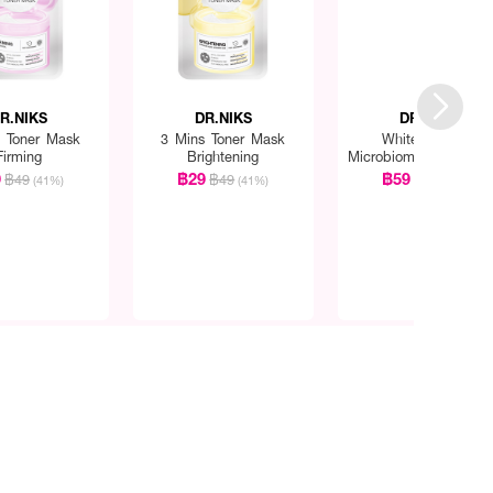
R.NIKS
DR.NIKS
DR.NIKS
s Toner Mask
3 Mins Toner Mask
White Booster
Firming
Brightening
Microbiome-Mixed M
9
฿29
฿59
฿49
฿49
฿99
(41%)
(41%)
(40%)