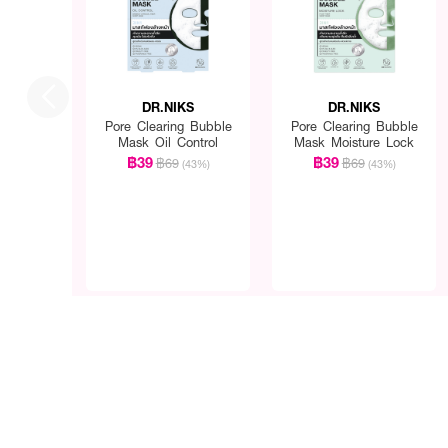
DR.NIKS
DR.NIKS
Pore Clearing Bubble
Pore Clearing Bubble
Mask Oil Control
Mask Moisture Lock
฿39
฿39
฿69
฿69
(43%)
(43%)
● ดร.นิกส์ พอร์ เคลียริ่ง 
● Bubble Sensors Innovati
● Bamboo Charcoal Fiber แ
● Oil Control & Anti-Agi
● Soothing & Hydrating ผ