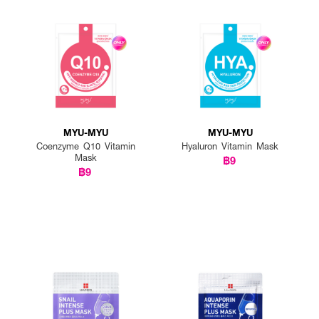
สาร SLS, SLES, น้ำหอม และสารที่อาจทำร้ายผิวรวม 20 ชนิด
ตรที่แนะนำโดยคุณหมอ ปลอดภัยแม้ผิวบอบบางแพ้ง่าย
10-2-6800025837
MYU-MYU
MYU-MYU
ะทำความสะอาดผิวเบื้องต้น วางแผ่นมาสก์ลงบนใบหน้า
Coenzyme Q10 Vitamin
Hyaluron Vitamin Mask
Mask
฿9
ิทกับผิว ทิ้งไว้ 10-15 นาทีเพื่อให้เกิดฟองบับเบิ้ลทำงาน
฿9
ดฟองบนใบหน้าต่ออีก 3-5 นาทีเพื่อประสิทธิภาพการทำความสะอาด
้หมดจด