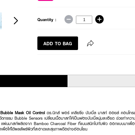
Quantity :
ADD TO BAG
 Bubble Mask Oil Control
ดร.นิกส์ พอร์ เคลียริ่ง บับเบิ้ล มาสก์ ออยล์ คอนโทร
ตกรรม Bubble Sensors เปลี่ยนเนื้อมาสก์ให้เป็นฟองบับเบิ้ลนุ่มละเอียด ช่วยทำความ
ก แผ่นมาสก์ผลิตจาก Bamboo Charcoal Fiber ที่แนบสนิทไปกับผิว ออกแบบมาเพื่อ
ื่อให้ได้ผลลัพธ์ผิวที่สะอาดและสุขภาพดีอย่างอ่อนโยน