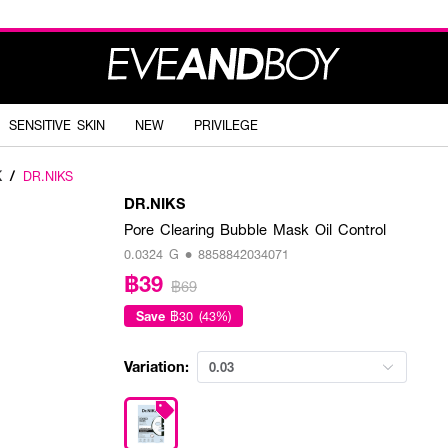
SENSITIVE SKIN
NEW
PRIVILEGE
K
/
DR.NIKS
DR.NIKS
Pore Clearing Bubble Mask Oil Control
0.0324 G • 8858842034071
฿39
฿69
Save
฿30 (43%)
Variation:
0.03