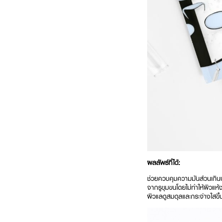
ผลลัพธ์ที่ได้:
ช่วยควบคุมความมันส่วนเกิน
จากรูขุมขนโดยไม่ทำให้ผิวแห้
ผิวแลดูสมดุลและกระจ่างใสขึ้