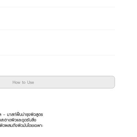
How to Use
ล – มาสก์ฟื้นบำรุงผิวสูตร
สะอาดผิวและดูดซับสิ่ง
ผิวผสมถึงผิวมันโดยเฉพาะ