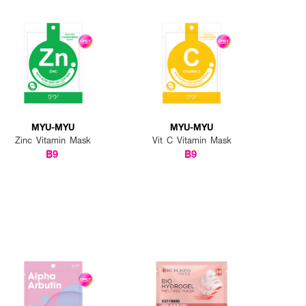
MYU-MYU
MYU-MYU
Zinc Vitamin Mask
Vit C Vitamin Mask
฿9
฿9