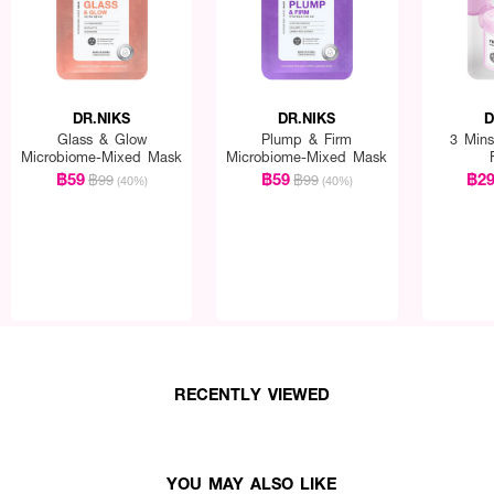
DR.NIKS
DR.NIKS
D
Glass & Glow
Plump & Firm
3 Min
Microbiome-Mixed Mask
Microbiome-Mixed Mask
฿59
฿59
฿2
฿99
฿99
(40%)
(40%)
บับเบิ้ล มาสก์ สูตรออยล์คอนโทรล
on นวัตกรรมสร้างฟองบับเบิ้ลนุ่มละเอียดเพื่อการทำความสะอาดรูขุมขนอย่างล้ำลึก
RECENTLY VIEWED
ผ่นมาสก์ชนิดพิเศษจากพืช ช่วยดูดซับสิ่งสกปรกและสารตกค้างได้ดียิ่งขึ้น
ng พลังจากชาดำ (Black Tea) ช่วยควบคุมความมันและเป็นสารแอนตี้ออกซิแดนท์
สาน Rosemary และ Rapeseed Oil ช่วยปลอบประโลมและคืนความชุ่มชื้นให้ผิว
YOU MAY ALSO LIKE