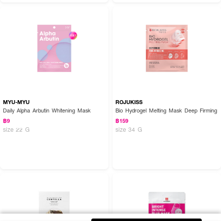
MYU-MYU
ROJUKISS
Daily Alpha Arbutin Whitening Mask
Bio Hydrogel Melting Mask Deep Firming
฿9
฿159
size 22 G
size 34 G