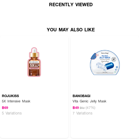
RECENTLY VIEWED
YOU MAY ALSO LIKE
ROJUKISS
BANOBAGI
5X Intensive Mask
Vita Genic Jelly Mask
(47%)
฿69
฿49
฿92
5 Variations
7 Variations