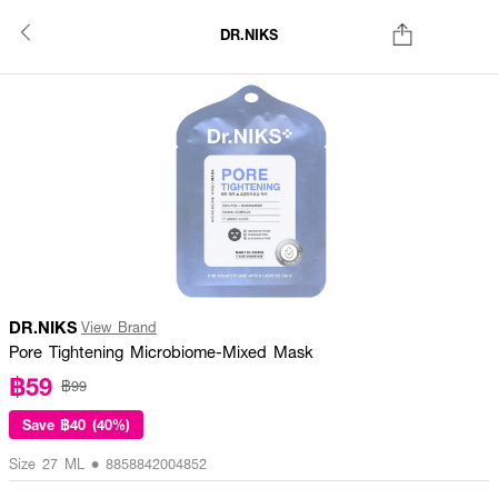
DR.NIKS
DR.NIKS
View Brand
Pore Tightening Microbiome-Mixed Mask
฿59
฿99
Save
฿40 (40%)
Size 27 ML • 8858842004852