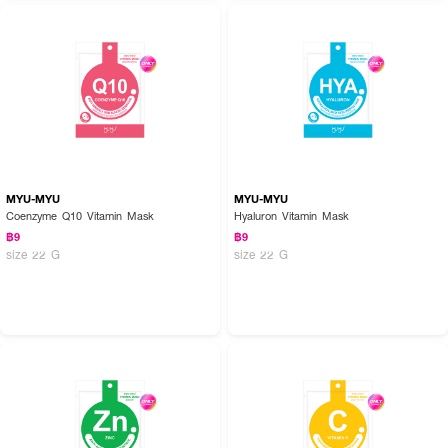
MYU-MYU
MYU-MYU
Coenzyme Q10 Vitamin Mask
Hyaluron Vitamin Mask
฿9
฿9
size 22 G
size 22 G