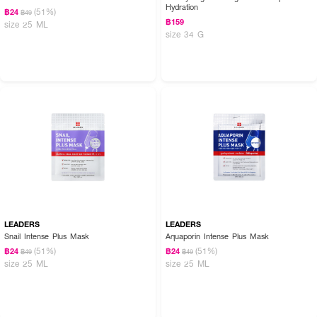
Hydration
(51%)
฿24
฿49
฿159
size 25 ML
size 34 G
LEADERS
LEADERS
Snail Intense Plus Mask
Aquaporin Intense Plus Mask
(51%)
(51%)
฿24
฿24
฿49
฿49
size 25 ML
size 25 ML