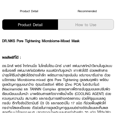
Product Detail
Recommended
Product Detail
How to Use
DR.NIKS Pore Tightening Microbiome-Mixed Mask
ผลลัพธ์ที่ได้ :
ดร.นิกส์ พอร์ ไทท์เทนนิ่ง ไมโครไบโอม-มิกซ์ มาสก์ แผ่นมาสก์หน้าวีแกนในรูปแบบ
เซรั่มเจลลี่ แผ่นมาสก์ชนิดพิเศษ แนบสนิทกับรูปหน้า เกาะผิวได้ดี ช่วยผลักสาร
บำรุงให้ซึมเข้าสู่ผิวได้อย่างล้ำลึก พร้อมการบำรุงเข้มข้น แต่บางเบาซึมง่าย ด้วย
นวัตกรรม Microbiome-mixed สูตร Pore Tightening ดูแลสมดุลผิว พร้อม
ดูแลปัญหารูขุมขนกว้าง อุดมด้วยซิงค์ พีซีเอ (Zinc PCA) ไนอะซินาไมด์
(Niacinamide) และ TANNIN Complex สูตรเฉพาะเพื่อกระชับรูขุมขนและปรับผิว
เรียบเนียนบนใบหน้า มาพร้อมสารสกัดจากพืชน้ำแข็ง (COOLING AGENT) ช่วย
ควบคุมความมัน สมานผิว และกระตุ้นการสร้างคอลลาเจน ช่วยให้รูขุมขนแลดู
กระชับ อีกทั้งยังมีวิตามินซี บี3 บี5 และกรดอะมิโน 17 ชนิด ที่ช่วยฟื้นฟูผิวให้
กระจ่างใสและแข็งแรง ตัวช่วยในการดูแลปัญหารูขุมขนอย่างอ่อนโยนและเห็นผล
สูตรที่แนะนำโดยคุณหมอ ปราศจากน้ำหอมและสารทำร้ายผิว 20 ชนิด ใช้ได้แม้ผิว