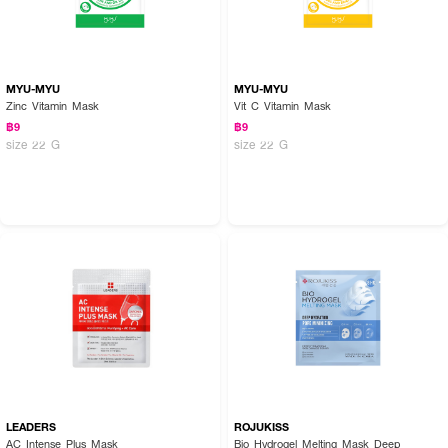
MYU-MYU
MYU-MYU
Zinc Vitamin Mask
Vit C Vitamin Mask
฿9
฿9
size 22 G
size 22 G
LEADERS
ROJUKISS
AC Intense Plus Mask
Bio Hydrogel Melting Mask Deep