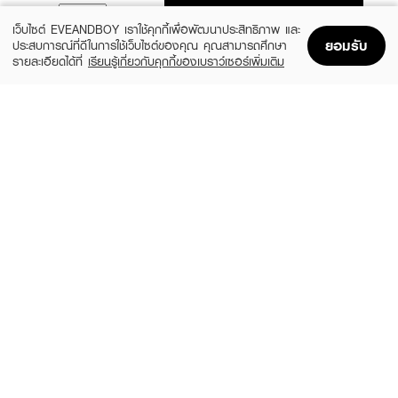
ADD TO BAG
เว็บไซต์ EVEANDBOY เราใช้คุกกี้เพื่อพัฒนาประสิทธิภาพ และ
ยอมรับ
ประสบการณ์ที่ดีในการใช้เว็บไซต์ของคุณ คุณสามารถศึกษา
รายละเอียดได้ที่
เรียนรู้เกี่ยวกับคุกกี้ของเบราว์เซอร์เพิ่มเติม
Home
Home
Promotions
Promotions
Shopping Bag
Shopping Bag
Account
Account
SKIN1004
LEADERS
Madagascar Centella Watergel Sheet
Bright Intense Plus Mask
Ampoule Mask (25ml X 5pcs)
(51%)
฿24
฿49
(31%)
฿269
฿390
size 25 ML
size 125 ML
ROJUKISS
LEADERS