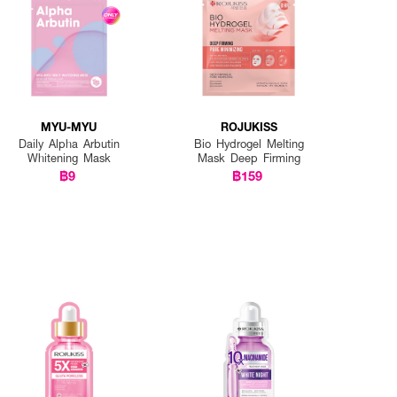
MYU-MYU
ROJUKISS
Daily Alpha Arbutin
Bio Hydrogel Melting
Whitening Mask
Mask Deep Firming
฿9
฿159