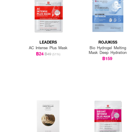
LEADERS
ROJUKISS
AC Intense Plus Mask
Bio Hydrogel Melting
Mask Deep Hydration
฿24
฿49
(51%)
฿159