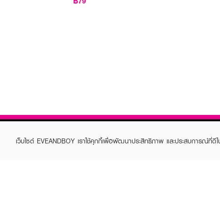
฿79
เว็บไซต์ EVEANDBOY เราใช้คุกกี้เพื่อพัฒนาประสิทธิภาพ และประสบการณ์ที่ดี
ABOUT EVEANDBOY
CUS
Brand story
Online
Privacy Policy
Find a