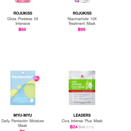
ROJUKISS
ROJUKISS
Gluta Poreless 5X
Niacinamide 10X
Intensive
Treatment Mask
฿69
฿99
MYU-MYU
LEADERS
Daily Pentavitin Moisture
Cica Intense Plus Mask
Mask
฿24
฿49
(51%)