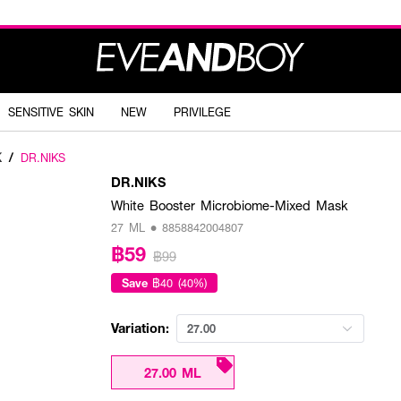
SENSITIVE SKIN
NEW
PRIVILEGE
K
/
DR.NIKS
DR.NIKS
White Booster Microbiome-Mixed Mask
27 ML • 8858842004807
฿59
฿99
Save
฿40 (40%)
Variation:
27.00
27.00 ML