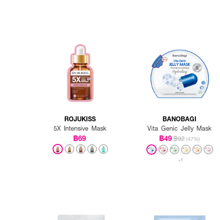
ROJUKISS
BANOBAGI
5X Intensive Mask
Vita Genic Jelly Mask
฿69
฿49
฿92
(47%)
+1