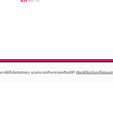
฿34
฿35
(3%)
ในการใช้เว็บไซต์ของคุณ คุณสามารถศึกษารายละเอียดได้ที่
เรียนรู้เกี่ยวกับคุกกี้ของเบรา
TOMER CARE
EVEANDBOY MEMBER
 Shopping
Member registration
 store