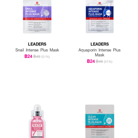
LEADERS
LEADERS
Snail Intense Plus Mask
Aquaporin Intense Plus
Mask
฿24
฿49
(51%)
฿24
฿49
(51%)