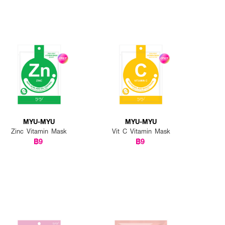
MYU-MYU
MYU-MYU
Zinc Vitamin Mask
Vit C Vitamin Mask
฿9
฿9