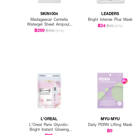
SKIN1004
LEADERS
Madagascar Centella
Bright Intense Plus Mask
Watergel Sheet Ampoule
฿24
฿49
(51%)
Mask (25ml X 5pcs)
฿269
฿390
(31%)
L'OREAL
MYU-MYU
L’Oreal Paris Glycolic-
Daily PDRN Lifting Mask
Bright Instant Glowing
฿9
Serum Mask