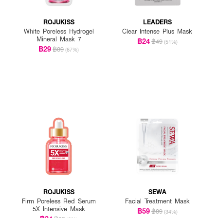
ROJUKISS
LEADERS
White Poreless Hydrogel
Clear Intense Plus Mask
Mineral Mask 7
฿24
฿49
(51%)
฿29
฿89
(67%)
ROJUKISS
SEWA
Firm Poreless Red Serum
Facial Treatment Mask
5X Intensive Mask
฿59
฿89
(34%)