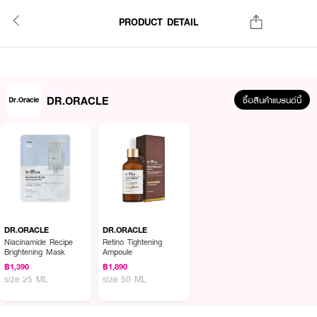
PRODUCT DETAIL
DR.ORACLE
ซื้อสินค้าแบรนด์นี้
DR.ORACLE
DR.ORACLE
Niacinamide Recipe
Retino Tightening
Brightening Mask
Ampoule
฿1,390
฿1,890
size 25 ML
size 50 ML