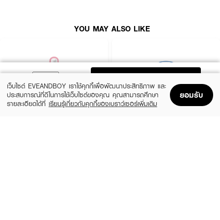
YOU MAY ALSO LIKE
ADD TO BAG
เว็บไซต์ EVEANDBOY เราใช้คุกกี้เพื่อพัฒนาประสิทธิภาพ และ
ยอมรับ
ประสบการณ์ที่ดีในการใช้เว็บไซต์ของคุณ คุณสามารถศึกษา
รายละเอียดได้ที่
เรียนรู้เกี่ยวกับคุกกี้ของเบราว์เซอร์เพิ่มเติม
Home
Home
Promotions
Promotions
Shopping Bag
Shopping Bag
Account
Account
ROJUKISS
BANOBAGI
5X Intensive Mask
Vita Genic Jelly Mask
(47%)
฿69
฿49
฿92
5 Variations
7 Variations