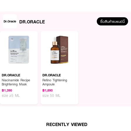
· ช่วยกระตุ้นการสร้างคอลลาเจนและปกป้องผิว ช่วยลดการสูญเสียความชุ่มชื้น
ของผิว เพิ่มความชุ่มชื้น กระชับรูขุนขน เพิ่มความกระจ่างใส
DR.ORACLE
ซื้อสินค้าแบรนด์นี้
· กระชับผิว เสริมสร้างการผลิตคอลลาเจน ช่วยลดเลือนริ้วรอย และชะลอวัย กรด
ไฮยาลูโรนิกกักจะช่วยเก็บความชุ่มชื้นในชั้นลึกของหนังกำพร้า ให้ความกระจ่างใส
นุ่มนวล บำรุงผิวด้วยความชุ่มชื้น
· ช่วยลดอาการแดงและอักเสบ ทำความสะอาดและกระชับรูขุมขน ปรับภูมิคุ้มกันของ
ผิวหนังในแข็งแรง ปกป้องจากมลภาวะ และยังป้องกันเซลล์ผิวแก่ก่อนวัย
How To Use :
DR.ORACLE
DR.ORACLE
หลังทำความสะอาดผิวหน้า คลี่มาสก์ออก แล้ววางลงบนใบหน้า ทิ้งไว้ 10 - 20
Niacinamide Recipe
Retino Tightening
นาที จากนั้นเอาแผ่นมาสก์ออก โดยไม่ต้องล้างน้ำ
Brightening Mask
Ampoule
฿1,390
฿1,890
size 25 ML
size 50 ML
RECENTLY VIEWED