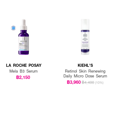
LA ROCHE POSAY
KIEHL'S
Mela B3 Serum
Retinol Skin Renewing
Daily Micro Dose Serum
฿2,150
฿3,960
฿4,400
(10%)