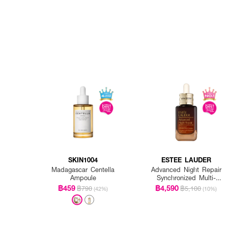
SKIN1004
ESTEE LAUDER
Madagascar Centella
Advanced Night Repair
Ampoule
Synchronized Multi-
Recovery Complex
฿459
฿4,590
฿790
฿5,100
(42%)
(10%)