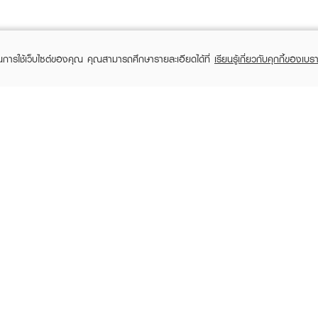
ในการใช้เว็บไซต์ของคุณ คุณสามารถศึกษารายละเอียดได้ที่
เรียนรู้เกี่ยวกับคุกกี้ของเบรา
TOMER CARE
EVEANDBOY MEMBER
 Shopping
Member registration
 store
t us