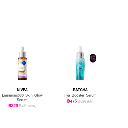
NIVEA
RATCHA
Luminous630 Skin Glow
Hya Booster Serum
Serum
฿475
฿520
(9%)
฿329
฿469
(30%)