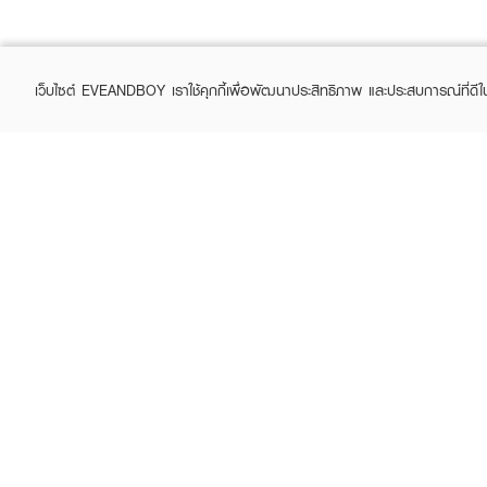
เว็บไซต์ EVEANDBOY เราใช้คุกกี้เพื่อพัฒนาประสิทธิภาพ และประสบการณ์ที่ดี
ABOUT EVEANDBOY
CUS
Brand story
Online
Privacy Policy
Find a
Terms and Conditions
Contac
Sell on EVEANDBOY
Whistleblowing