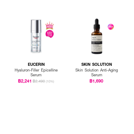
EUCERIN
SKIN SOLUTION
Hyaluron-Filler Epicelline
Skin Solution Anti-Aging
Serum
Serum
฿2,241
฿1,690
฿2,490
(10%)