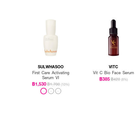
SULWHASOO
VITC
First Care Activating
Vit C Bio Face Serum
Serum VI
฿385
฿420
(8%)
฿1,530
฿1,700
(10%)