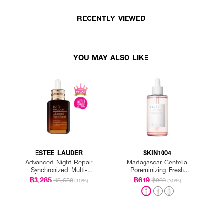
RECENTLY VIEWED
YOU MAY ALSO LIKE
ESTEE LAUDER
SKIN1004
Advanced Night Repair
Madagascar Centella
Synchronized Multi-
Poreminizing Fresh
Recovery Complex
Ampoule
฿3,285
฿619
฿3,650
฿890
(10%)
(30%)