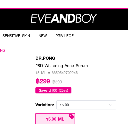
SENSITIVE SKIN
NEW
PRIVILEGE
ONG
DR.PONG
28D Whitening Acne Serum
15 ML • 8859542702246
฿299
฿399
Save
฿100 (25%)
Variation:
15.00
15.00 ML