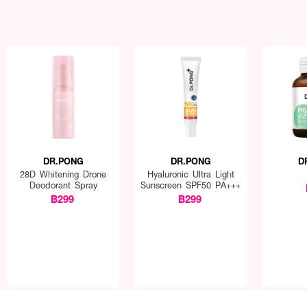
DR.PONG
DR.PONG
D
28D Whitening Drone
Hyaluronic Ultra Light
Deodorant Spray
Sunscreen SPF50 PA+++
฿299
฿299