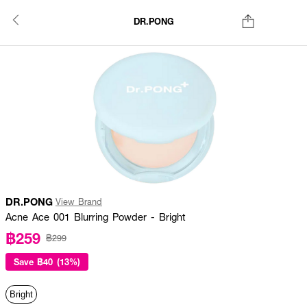
DR.PONG
DR.PONG
View Brand
Acne Ace 001 Blurring Powder - Bright
฿259
฿299
Save
฿40 (13%)
Bright