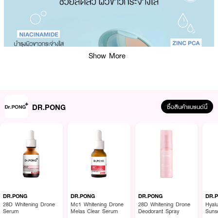
Show More
DR.PONG
ซื้อสินค้าแบรนด์นี้
ผลลัพธ์ที่ได้ :
DR.PONG
DR.PONG
DR.PONG
DR.
28D Whitening Drone
Mc1 Whitening Drone
28D Whitening Drone
Hyalu
แป้งไม่ผสมรองพื้น สูตรสำหรับคนเป็นสิว เนื้อนุ่มฟู บางเบา ปกปิดทุกจุด คุม
Serum
Melas Clear Serum
Deodorant Spray
Suns
ความมัน ช่วย ​ลดสิวคุมมัน ปกปิดรอยสิวรอยดำอย่างแนบเนียน​ไม่ก่อให้เกิดสิว ไม่
PA++