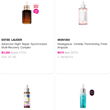
ESTEE LAUDER
SKIN1004
Advanced Night Repair Synchronized
Madagascar Centella Poreminizing Fresh
Multi-Recovery Complex
Ampoule
(10%)
(30%)
฿3,285
฿619
฿3,650
฿890
size 30 ML
3 Variations