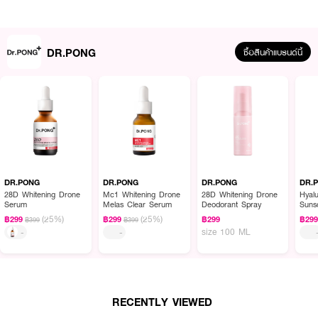
· เติมความชุ่มชื้นให้ผิวดูอิ่มน้ำ
· เนื้อเซรั่มบางเบา ซึมไว ไม่เหนียวเหนอะหนะ
DR.PONG
ซื้อสินค้าแบรนด์นี้
· เหมาะสำหรับทุกสภาพผิว
· ใช้ได้ทั้งเช้าและเย็นเป็นประจำ
· FDA Registration No. : 74-1-6800027069
How to Use :
ทาเซรั่มลงบนใบหน้า เช้า-เย็น แนะนำทาลงบนหน้าหมาด ๆ เพื่อให้สาร Humectant
DR.PONG
DR.PONG
DR.PONG
DR.
สามารถกักเก็บความชุ่มชื้นไว้ได้เพิ่มขึ้น
28D Whitening Drone
Mc1 Whitening Drone
28D Whitening Drone
Hyalu
Serum
Melas Clear Serum
Deodorant Spray
Suns
PA++
(25%)
(25%)
฿299
฿299
฿299
฿29
฿399
฿399
size 100 ML
-
-
RECENTLY VIEWED