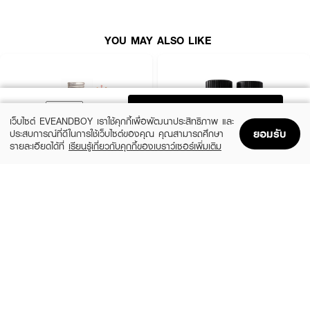
YOU MAY ALSO LIKE
ADD TO BAG
เว็บไซต์ EVEANDBOY เราใช้คุกกี้เพื่อพัฒนาประสิทธิภาพ และ
ยอมรับ
ประสบการณ์ที่ดีในการใช้เว็บไซต์ของคุณ คุณสามารถศึกษา
รายละเอียดได้ที่
เรียนรู้เกี่ยวกับคุกกี้ของเบราว์เซอร์เพิ่มเติม
Home
Home
Promotions
Promotions
Shopping Bag
Shopping Bag
Account
Account
PHYTO
SOLVE
Phytophanere Capsules (120 Caps)
H Regro Day (30 Capsules) + H Regro
Night (30 Capsules)
(5%)
฿997.50
฿1,050
(53%)
฿1,790
฿3,780
size 0
size 50 G