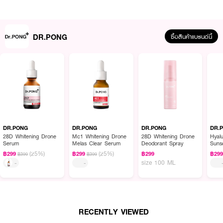
DR.PONG
ซื้อสินค้าแบรนด์นี้
ผลลัพธ์ที่ได้ :
อาหารเสริม
DR.PONG ANA-X 30
ยืดวงจรเส้นผม ลดผมร่วง เพิ่มจำนวน
เพิ่มน้ำหนักเส้นผม ด้วยสารกัด Annurca apple, สนหางม้า(Horsetail Extract),
เมล็ดแฟลกซ์ (Flaxseed Extract)
DR.PONG
DR.PONG
DR.PONG
DR.
● ผลิตภัณฑ์เสริมอาหาร
28D Whitening Drone
Mc1 Whitening Drone
28D Whitening Drone
Hyalu
Serum
Melas Clear Serum
Deodorant Spray
Suns
● ยืดวงจรเส้นผม ลดผมร่วง
PA++
(25%)
(25%)
฿299
฿299
฿299
฿29
฿399
฿399
size 100 ML
-
-
● เพิ่มจำนวน เพิ่มน้ำหนักเส้นผม
●
ช่วยในการเจริญเติบโตของเส้นผมและเล็บ
● บรรจุ 30 capsules
RECENTLY VIEWED
● ขนาด 30 g