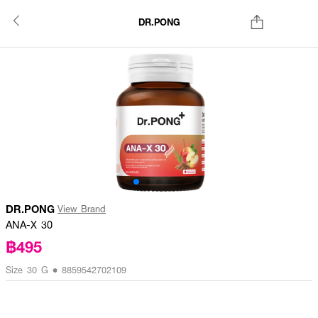
DR.PONG
DR.PONG
View Brand
ANA-X 30
฿495
Size 30 G • 8859542702109