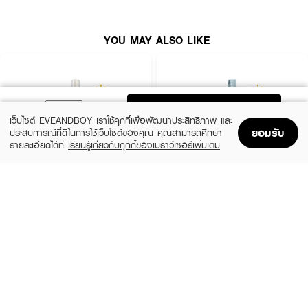
● ไร้สารก่อการระคายเคือง 6 Free : Alcohol / Soap / Color / Oil / Paraben
/ Fragrance
YOU MAY ALSO LIKE
● ขนาด 30 ml
How To Use :
ฉีด Dr.PONG Ani-Hair Loss Tsutsuji Hair Rejuvenating Serum ลงบนโคน
ผม และนวดเบา ๆ เป็นประจำทุกวันโดยไม่ต้องล้างออกสามารถใช้ได้ทั้งชายและ
ADD TO BAG
หญิง
เว็บไซต์ EVEANDBOY เราใช้คุกกี้เพื่อพัฒนาประสิทธิภาพ และ
ยอมรับ
ประสบการณ์ที่ดีในการใช้เว็บไซต์ของคุณ คุณสามารถศึกษา
รายละเอียดได้ที่
เรียนรู้เกี่ยวกับคุกกี้ของเบราว์เซอร์เพิ่มเติม
Home
Home
Promotions
Promotions
Shopping Bag
Shopping Bag
Account
Account
XEILTECH-EX
GO HAIR
X9 Amino Cell Rebuild Hair Tonic Hair
Silky Seaweed Nutrients
Serum
(10%)
฿296
฿329
(34%)
฿195
฿295
size 250 ML
size 85 ML