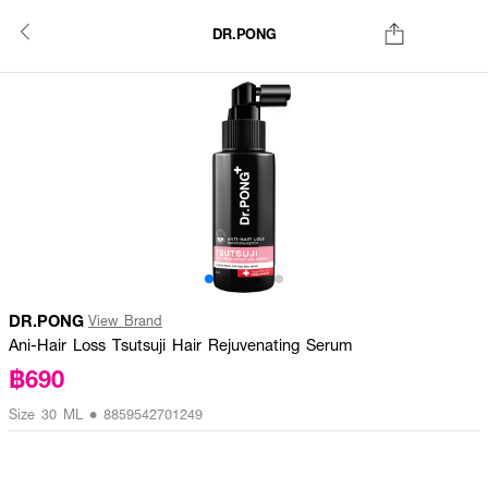
DR.PONG
DR.PONG
View Brand
Ani-Hair Loss Tsutsuji Hair Rejuvenating Serum
฿690
Size 30 ML • 8859542701249