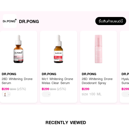
DR.PONG
ซื้อสินค้าแบรนด์นี้
ผลลัพธ์ที่ได้:
ผลิตภัณฑ์เสริมอาหารวิตามินบีรวมสูตรเข้มข้น ช่วยฟื้นฟูระบบประสาท ลดอาการ
เหน็บชา ชาเสียวปลายมือปลายเท้า และบำรุงสมอง ด้วยปริมาณวิตามิน B1, B6
และ B12 ที่เหมาะสมตามกฎหมายใหม่ของ อย. ไทย ปี 2567 เหมาะสำหรับผู้มีภาวะ
เครียด พักผ่อนน้อย หรือผู้ที่ต้องการดูแลระบบประสาทและสมองให้แข็งแรง
DR.PONG
DR.PONG
DR.PONG
DR.
28D Whitening Drone
Mc1 Whitening Drone
28D Whitening Drone
Hyalu
Serum
Melas Clear Serum
Deodorant Spray
Suns
PA++
(25%)
(25%)
฿299
฿299
฿299
฿29
฿399
฿399
● วิตามิน B1 100 mg ช่วยลดอาการเหน็บชา และส่งเสริมการทำงานของระบบ
size 100 ML
-
-
ประสาท กล้ามเนื้อ และหัวใจ
● วิตามิน B6 2 mg บำรุงประสาทและภูมิคุ้มกัน ลดความเสี่ยงปากนกกระจอก
● วิตามิน B12 600 mcg ช่วยลดอาการปลายประสาทอักเสบ ลดเครียด เสริม
สร้างเม็ดเลือดแดง
RECENTLY VIEWED