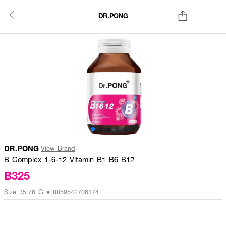
DR.PONG
DR.PONG
View Brand
B Complex 1-6-12 Vitamin B1 B6 B12
฿325
Size 35.76 G • 8859542706374