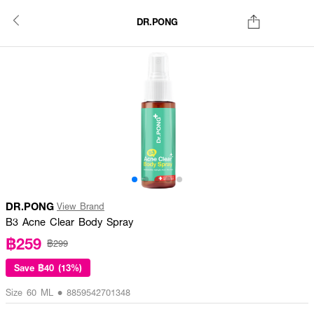
DR.PONG
DR.PONG
View Brand
B3 Acne Clear Body Spray
฿259
฿299
Save
฿40 (13%)
Size 60 ML • 8859542701348