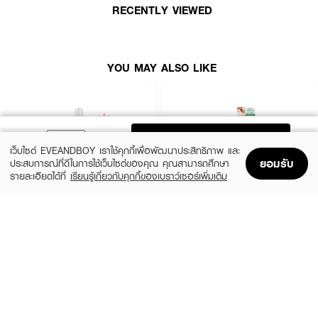
● ลดรอยแดงจากสิว ลดผดผื่นแดง
RECENTLY VIEWED
● สิวยุบ สิวแห้งไว
● ผลัดเซลล์ผิว ลดจุดดำคล้ำจากรอยสิว
YOU MAY ALSO LIKE
● เพิ่มความชุ่มชื้น และเสริม Skin barrier
● ขนาด 60 ml
How To Use :
ADD TO BAG
ฉีด Dr.PONG B3 Acne Clear Body Spray ลงบนผิวบริเวณที่เป็นสิวหลังจาก
เว็บไซต์ EVEANDBOY เราใช้คุกกี้เพื่อพัฒนาประสิทธิภาพ และ
ทำความสะอาดผิว เป็นประจำเช้า-เย็น
ยอมรับ
ประสบการณ์ที่ดีในการใช้เว็บไซต์ของคุณ คุณสามารถศึกษา
รายละเอียดได้ที่
เรียนรู้เกี่ยวกับคุกกี้ของเบราว์เซอร์เพิ่มเติม
Home
Home
Promotions
Promotions
Shopping Bag
Shopping Bag
Account
Account
ACNE-EX
OXE'CURE
Body Spray
Body Acne Spray
(46%)
฿159
฿255
฿295
size 120 ML
size 50 ML