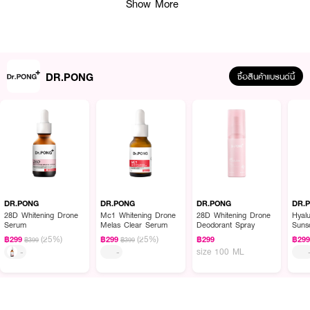
Show More
DR.PONG
ซื้อสินค้าแบรนด์นี้
ผลลัพธ์ที่ได้ :
Dr.PONG B3 Acne Clear Body Spray สเปรย์ปกป้องและยับยั้งการเกิดสิว
สำหรับผิวกาย เช่น บริเวณหลังแขน หลัง หน้าอก ก้น ด้วยสารสกัดจากหัวหอม,
DR.PONG
DR.PONG
DR.PONG
DR.
Salicylic acid (BHA) และ วิตามิน B3 (Niacinamide) พร้อมผลัดเซลล์ผิวลดจุด
28D Whitening Drone
Mc1 Whitening Drone
28D Whitening Drone
Hyalu
Serum
Melas Clear Serum
Deodorant Spray
Suns
ดำคล้ำจากรอยสิว ปลอบประโลมผิวด้วยว่านหางจระเข้ (Aloe)
PA++
(25%)
(25%)
฿299
฿299
฿299
฿29
฿399
฿399
● สเปรย์ปกป้องและยับยั้งการเกิดสิว (สำหรับผิวกาย)
size 100 ML
-
-
● ลดสิวอักเสบ สิวอุดตัน
● ลดแบคทีเรีย C.acnes ที่ทำให้เกิดสิวใหม่