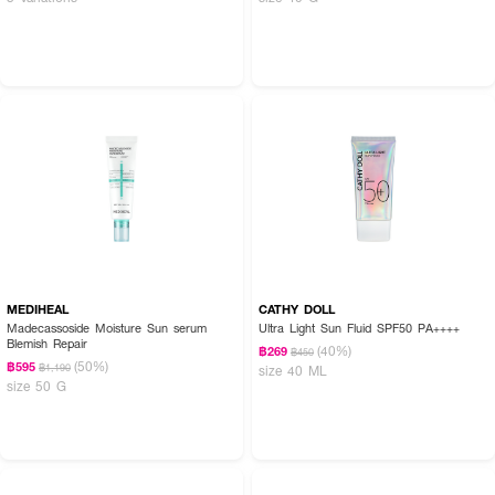
MEDIHEAL
CATHY DOLL
Madecassoside Moisture Sun serum
Ultra Light Sun Fluid SPF50 PA++++
Blemish Repair
(40%)
฿269
฿450
(50%)
฿595
฿1,190
size 40 ML
size 50 G