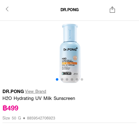
DR.PONG
DR.PONG
View Brand
H2O Hydrating UV Milk Sunscreen
฿499
Size 50 G • 8859542706923