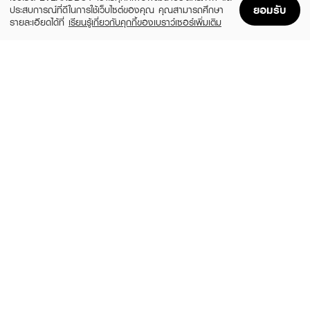
ยอมรับ
ประสบการณ์ที่ดีในการใช้เว็บไซต์ของคุณ คุณสามารถศึกษา
รายละเอียดได้ที่
เรียนรู้เกี่ยวกับคุกกี้ของเบราว์เซอร์เพิ่มเติม
Home
Home
Promotions
Promotions
Shopping Bag
Shopping Bag
Account
Account
ANESSA
SUNPLAY
Perfect UV Sunscreen Mild Milk NA
Skin Aqua Tone Up UV Essence SPF50+
SPF50+ PA++++
PA++++
(24%)
฿799
฿480
฿1,050
size 60 ML
2 Variations
BANANA BOAT
LA ROCHE POSAY
Aqua Daily Moisture UV Protection
Anthelios Dry Touch
Sunscreen Lotion SPF 50+ PA++++
฿510