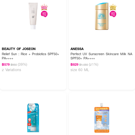
BEAUTY OF JOSEON
ANESSA
Relief Sun : Rice + Probiotics SPF50+
Perfect UV Sunscreen Skincare Milk NA
How To Use :
PA++++
SPF50+ PA++++
(39%)
(21%)
฿579
฿829
฿950
฿1,050
● เขย่าขวดก่อนใช้
2 Variations
size 60 ML
● บีบครีมกันแดดประมาณ 2 ข้อนิ้ว
● ทาให้ทั่วทั้งใบหน้าและลำคอ ก่อนออกแดดประมาณ 15-30 นาที
✨ กันแดดเนื้อน้ำนมที่เบาสบายผิว แต่ปกป้องผิวจากแสงแดดจัดได้อย่างมั่นใจ
ตลอดวัน 🌊