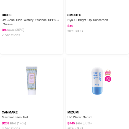
BIORE
SMOOTO
UV Aqua Rich Watery Essence SPF50+
Hya C Bright Up Sunscreen
PA++++
฿49
(30%)
฿90
฿129
size 30 G
2 Variations
CANMAKE
MIZUMI
Mermaid Skin Gel
UV Water Serum
(14%)
(50%)
฿259
฿445
฿300
฿890
3 Variations
size 40 G