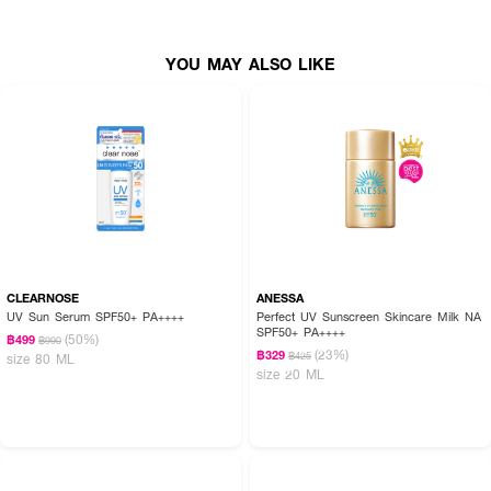
● กันน้ำ, คุมมัน (Water Resistance: 40 min), กันฝุ่นควัน (Anti-Pollution) และ
ไม่เป็นคราบ สามารถทาทับเมคอัพได้
YOU MAY ALSO LIKE
● สูตร Reef-friendly อ่อนโยนต่อผิวและเป็นมิตรต่อปะการัง
● เหมาะสำหรับทุกสภาพผิว ทั้งผิวแห้ง ผิวมัน และผิวแพ้ง่าย
● FDA Registration no. 20-1-6800009139
● ปริมาณ - 50 กรัม
CLEARNOSE
ANESSA
UV Sun Serum SPF50+ PA++++
Perfect UV Sunscreen Skincare Milk NA
SPF50+ PA++++
(50%)
฿499
฿990
(23%)
฿329
฿425
size 80 ML
size 20 ML