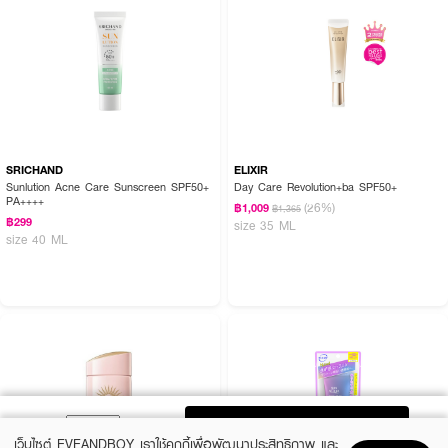
SRICHAND
ELIXIR
Sunlution Acne Care Sunscreen SPF50+
Day Care Revolution+ba SPF50+
PA++++
(26%)
฿1,009
฿1,365
฿299
size 35 ML
size 40 ML
ADD TO BAG
เว็บไซต์ EVEANDBOY เราใช้คุกกี้เพื่อพัฒนาประสิทธิภาพ และ