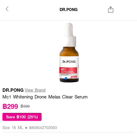
DR.PONG
DR.PONG
View Brand
Mc1 Whitening Drone Melas Clear Serum
฿299
฿399
Save
฿100 (25%)
Size 16 ML • 8859542702093