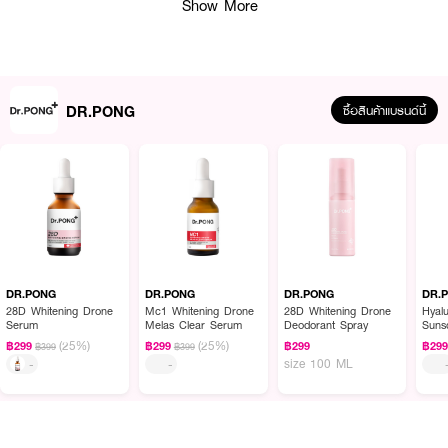
Show More
DR.PONG
ซื้อสินค้าแบรนด์นี้
ผลลัพธ์ที่ได้ :
ผลิตภัณฑ์เซรั่มบำรุงผิวหน้า สำหรับคนเป็นฝ้า Dr.PONG Mc1 Whitening
Drone Melas Clear Serum ด้วยเทคโนโลยี Dr.PONG 28D whitening drone
DR.PONG
DR.PONG
DR.PONG
DR.
ที่ด้านใน บรรจุ Tranexamic acid 3% มีคุณสมบัติในการแก้ไขปัญหา กระฝ้า จุด
28D Whitening Drone
Mc1 Whitening Drone
28D Whitening Drone
Hyalu
Serum
Melas Clear Serum
Deodorant Spray
Suns
ด่างดำความหมองคล้ำให้ค่อย ๆ จางหาย ให้ผิวแลดูขาวกระจ่างใส พร้อมส่วน
PA++
(25%)
(25%)
ผสมเพิ่มความชุ่มชื้น เสริมชั้นผิว ให้ผิวสุขภาพดี
฿299
฿299
฿299
฿29
฿399
฿399
size 100 ML
-
-
● เซรั่มบำรุงผิวหน้าสำหรับคนเป็นฝ้า
● เทคโนโลยี Dr.PONG 28D whitening drone ที่ด้านใน บรรจุ Tranexamic
acid 3% มีคุณสมบัติในการแก้ไขปัญหา กระฝ้า