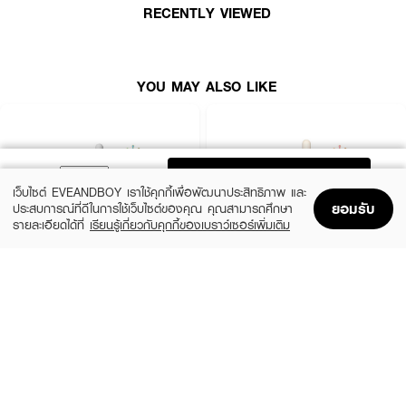
● จุดด่างดำความหมองคล้ำให้ค่อยๆจางหาย ให้ผิวแลดูขาวกระจ่างใส
RECENTLY VIEWED
● มีส่วนผสมเพิ่มความชุ่มชื้น ให้ผิวสุขภาพดี
● มีส่วนผสมเสริมชั้นผิวให้แข็งแรง
YOU MAY ALSO LIKE
● เหมาะสำหรับฝ้าประเภทตื้นถึงกลาง หรือ ผู้ที่ไม่เคยรักษาฝ้ามาก่อน
● ขนาด 16 ml
How To Use :
ADD TO BAG
ทา Dr.PONG Mc1 Whitening Drone Melas Clear Serum ให้ทั่วใบหน้าและลำ
เว็บไซต์ EVEANDBOY เราใช้คุกกี้เพื่อพัฒนาประสิทธิภาพ และ
คอ
ยอมรับ
ประสบการณ์ที่ดีในการใช้เว็บไซต์ของคุณ คุณสามารถศึกษา
รายละเอียดได้ที่
เรียนรู้เกี่ยวกับคุกกี้ของเบราว์เซอร์เพิ่มเติม
Home
Home
Promotions
Promotions
Shopping Bag
Shopping Bag
Account
Account
SKIN1004
ESTEE LAUDER
Madagascar Centella Ampoule
Advanced Night Repair Synchronized
Multi-Recovery Complex
(42%)
฿459
฿790
(10%)
฿4,590
฿5,100
2 Variations
size 50 ML