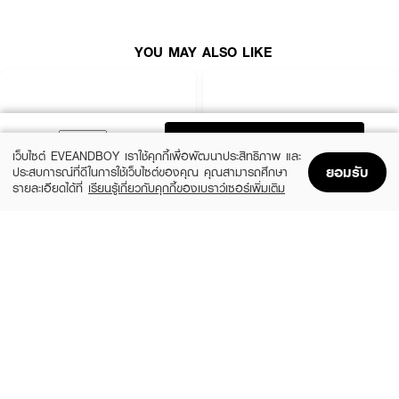
YOU MAY ALSO LIKE
ADD TO BAG
เว็บไซต์ EVEANDBOY เราใช้คุกกี้เพื่อพัฒนาประสิทธิภาพ และ
ยอมรับ
ประสบการณ์ที่ดีในการใช้เว็บไซต์ของคุณ คุณสามารถศึกษา
รายละเอียดได้ที่
เรียนรู้เกี่ยวกับคุกกี้ของเบราว์เซอร์เพิ่มเติม
Home
Home
Promotions
Promotions
Shopping Bag
Shopping Bag
Account
Account
VISTRA
AMARIT
Zinc 15Mg 20 Caps
Zinc 30 Capsules
(30%)
฿200
฿139
฿199
size 500 G
0.02