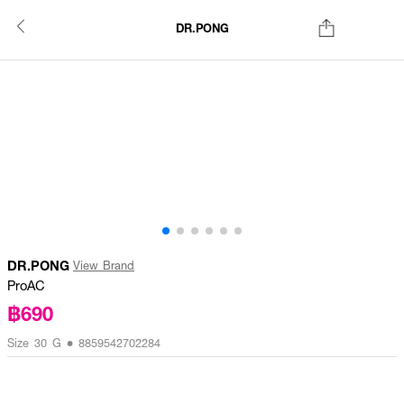
DR.PONG
DR.PONG
View Brand
ProAC
฿690
Size 30 G • 8859542702284