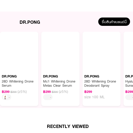
How To Use :
DR.PONG
ซื้อสินค้าแบรนด์นี้
รับประทานวันละ 2 แคปซูล พร้อมอาหาร แนะนำรับประทาน 8 สัปดาห์ขึ้นไป เพื่อให้
เห็นผล (ตัวเลขจากงานวิจัยในญี่ปุ่น สารสกัดพลูคาว รับประทานวันละ 167 mg
ต่อวัน 8 สัปดาห์)
DR.PONG
DR.PONG
DR.PONG
DR.
28D Whitening Drone
Mc1 Whitening Drone
28D Whitening Drone
Hyalu
Serum
Melas Clear Serum
Deodorant Spray
Suns
PA++
(25%)
(25%)
฿299
฿299
฿299
฿29
฿399
฿399
size 100 ML
-
-
RECENTLY VIEWED