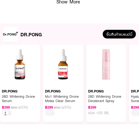
Show More
· ช่วยให้การสมานแผลเร็วขึ้นกว่าวิตามินซีปกติ
· เลข อย. 10-1-17960-5-0115
· 1 กระปุก มี 30 เม็ด
DR.PONG
ซื้อสินค้าแบรนด์นี้
How to Use :
ทานวันละ 1 เม็ด
DR.PONG
DR.PONG
DR.PONG
DR.
28D Whitening Drone
Mc1 Whitening Drone
28D Whitening Drone
Hyalu
Serum
Melas Clear Serum
Deodorant Spray
Suns
PA++
(25%)
(25%)
฿299
฿299
฿299
฿29
฿399
฿399
size 100 ML
-
-