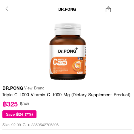
DR.PONG
DR.PONG
View Brand
Triple C 1000 Vitamin C 1000 Mg (Dietary Supplement Product)
฿325
฿349
Save
฿24 (7%)
Size 92.99 G • 8859542705896