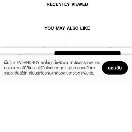
RECENTLY VIEWED
YOU MAY ALSO LIKE
ADD TO BAG
เว็บไซต์ EVEANDBOY เราใช้คุกกี้เพื่อพัฒนาประสิทธิภาพ และ
ยอมรับ
ประสบการณ์ที่ดีในการใช้เว็บไซต์ของคุณ คุณสามารถศึกษา
รายละเอียดได้ที่
เรียนรู้เกี่ยวกับคุกกี้ของเบราว์เซอร์เพิ่มเติม
Home
Home
Promotions
Promotions
Shopping Bag
Shopping Bag
Account
Account
VERENA
BLACK MAGIC
Nutroxsun (10 Sachets)
Dietary Supplement Product Black Magic
GSH CE-II
(58%)
฿188
฿450
(18%)
฿329
฿399
size 150 G
0.68