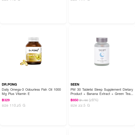
DR.PONG
SEEN
Daily Omega-3 Odourless Fish Oil 1000
PM 30 Tablets| Sleep Supplement Dietary
Mg Plus Vitamin E
Product + Banana Extract + Green Tea
Extract + Chamomile Extract+ Lemon
(28%)
฿329
฿850
฿1,180
Balm Extract + L-Glutamine
size 110.25 G
size 22.5 G