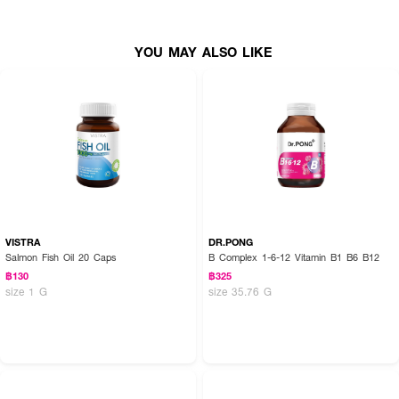
YOU MAY ALSO LIKE
ผลลัพธ์ที่ได้:
ผลิตภัณฑ์เสริมอาหารซิงค์บิสกลีซิเนตในรูปแบบที่ดูดซึมได้ดีที่สุด ช่วยเสริมสร้าง
ความแข็งแรงของผิว ผม เล็บ กระดูก และภูมิคุ้มกันของร่างกาย พร้อม
ประสิทธิภาพในการต่อต้านอนุมูลอิสระและช่วยคงสภาพการมองเห็นให้ปกติ เหมาะ
กับผู้ที่ต้องการดูแลสุขภาพจากภายในอย่างแท้จริง
VISTRA
DR.PONG
Salmon Fish Oil 20 Caps
B Complex 1-6-12 Vitamin B1 B6 B12
● ซิงค์ในรูปแบบ Zinc Bisglycinate ดูดซึมได้ดีที่สุด
฿130
฿325
size 1 G
size 35.76 G
● ปริมาณ ZINC 15 mg – สูงสุดตามที่ อย. ไทยกำหนด
● เสริมการทำงานของระบบภูมิคุ้มกัน
● คงสภาพปกติของ ผิว ผม เล็บ กระดูก และสายตา
● มีส่วนช่วยในการต่อต้านอนุมูลอิสระ