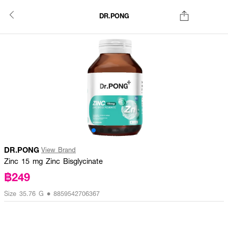
DR.PONG
DR.PONG
View Brand
Zinc 15 mg Zinc Bisglycinate
฿249
Size 35.76 G • 8859542706367