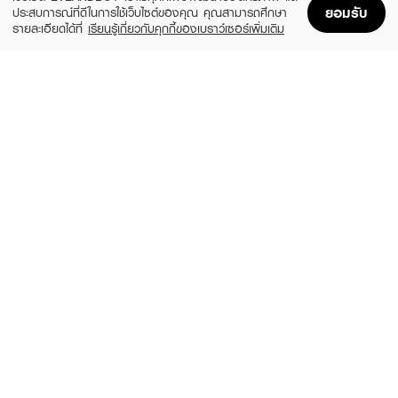
ยอมรับ
ประสบการณ์ที่ดีในการใช้เว็บไซต์ของคุณ คุณสามารถศึกษา
รายละเอียดได้ที่
เรียนรู้เกี่ยวกับคุกกี้ของเบราว์เซอร์เพิ่มเติม
Home
Home
Promotions
Promotions
Shopping Bag
Shopping Bag
Account
Account
VIDA
BLACKMORES
Magnesium Bisglycinate 30 Capsules
VIS' CARE PRO + LUTEIN 30 capsule
(8%)
(5%)
฿229
฿559
฿249
฿590
size 46 G
size 123.7 G
BLACKMORES
BOMI
Bilberry 2500mg 60 Tab
Ceramide X (30 Tablets)
(53%)
฿565
฿375
฿790