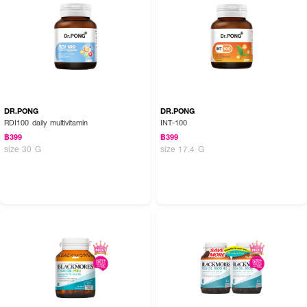
● เหมาะกับผู้ที่เป็นสิว ผู้ที่ฟื้นฟูจากการอักเสบ หรือรับประทานอาหารไม่ครบหมู่
● ไม่มีสีสังเคราะห์ ไม่มีน้ำตาล ไม่มีสารกันเสีย
● เลขที่จดแจ้ง อย.: 10-1-17960-5-0127
● ปริมาณสุทธิ: 60 แคปซูล (35.76 กรัม)
DR.PONG
DR.PONG
ส่วนประกอบสำคัญ:
RDI100 daily multivitamin
INT-100
฿399
฿399
Zinc Bisglycinate (20%) 75 mg (ให้ ZINC 15 mg)
size 30 G
size 17.4 G