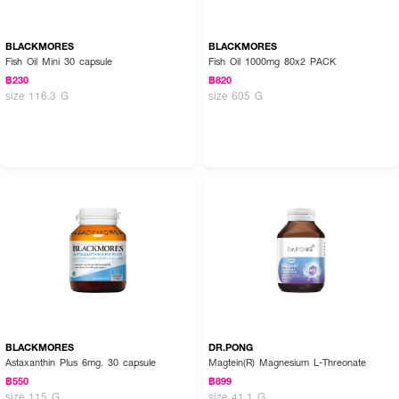
BLACKMORES
BLACKMORES
Fish Oil Mini 30 capsule
Fish Oil 1000mg 80x2 PACK
฿230
฿820
size 116.3 G
size 605 G
How to Use:
● รับประทานวันละ 1 แคปซูล พร้อมมื้ออาหารหรือหลังอาหาร
🛡️ DR.PONG Zinc – เสริมเกราะให้ร่างกาย แข็งแรงจากภายในทุกวัน! 🛡️
BLACKMORES
DR.PONG
Astaxanthin Plus 6mg. 30 capsule
Magtein(R) Magnesium L-Threonate
฿550
฿899
size 115 G
size 41.1 G