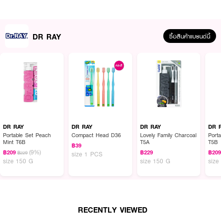
DR RAY
ซื้อสินค้าแบรนด์นี้
ผลลัพธ์ที่ได้ :
DR RAY Fine Clean D24-T
แปรงสีฟันแพคคู่ (2ด้าม) ขนนุ่ม SOFT หัวแปรง
เรียวยาว ซอกซอนเข้าด้านในได้ดี ด้ามจับหุ้มยางกันลื่น ไม่หลุดมือขณะเปียกน้ำ
· วัสดุด้ามแปรง หุ้มยาวกันลื่น จับถนัดมือ
DR RAY
DR RAY
DR RAY
DR 
Portable Set Peach
Compact Head D36
Lovely Family Charcoal
Port
· ขนแปรงนุ่มปลายเรียว และหนาแน่น
Mint T6B
T5A
T5B
฿39
(9%)
฿209
฿229
฿20
฿229
size 1 PCS
· ด้ามจับถนัดมือหุ้มด้วยยางกันลื่น
size 150 G
size 150 G
size
· นุ่มด้วยยางกันลื่น
How To Use :
RECENTLY VIEWED
·
ใช้แปรงฟันอย่างน้อยวันละ2 ครั้ง