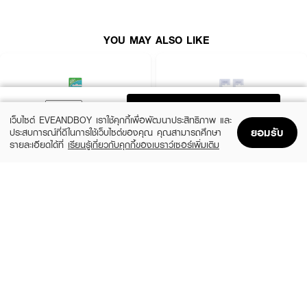
·
ล้างด่วยน้ำสะอาดหลังการใช้งานทุกครั้ง
YOU MAY ALSO LIKE
·
แนะนำให้เปลี่ยนแปรงทุกๆ 3 เดือน
ADD TO BAG
เว็บไซต์ EVEANDBOY เราใช้คุกกี้เพื่อพัฒนาประสิทธิภาพ และ
ยอมรับ
ประสบการณ์ที่ดีในการใช้เว็บไซต์ของคุณ คุณสามารถศึกษา
รายละเอียดได้ที่
เรียนรู้เกี่ยวกับคุกกี้ของเบราว์เซอร์เพิ่มเติม
Home
Home
Promotions
Promotions
Shopping Bag
Shopping Bag
Account
Account
SPARKLE
SKYNLAB
Fresh White Toothbrush
Skynlab Ergo Premium Toothbrush Inside
Pack
฿49
฿49
size 20 G
size 2 PCS