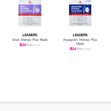
LEADERS
LEADERS
Snail Intense Plus Mask
Aquaporin Intense Plus
Mask
฿24
฿49
(51%)
฿24
฿49
(51%)