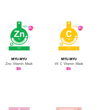
MYU-MYU
MYU-MYU
Zinc Vitamin Mask
Vit C Vitamin Mask
฿9
฿9