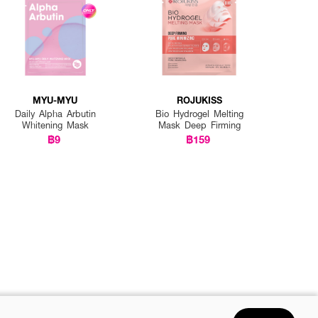
MYU-MYU
ROJUKISS
Daily Alpha Arbutin
Bio Hydrogel Melting
Whitening Mask
Mask Deep Firming
฿9
฿159