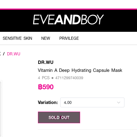
SENSITIVE SKIN
NEW
PRIVILEGE
K
/
DR.WU
DR.WU
Vitamin A Deep Hydrating Capsule Mask
4 PCS • 4711299740039
฿590
Variation:
4.00
4.00 PCS
SOLD OUT