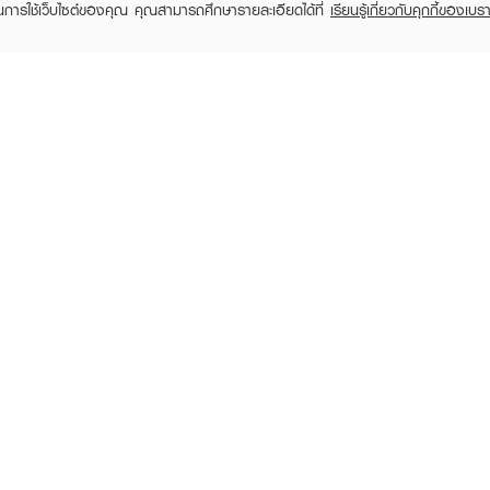
ในการใช้เว็บไซต์ของคุณ คุณสามารถศึกษารายละเอียดได้ที่
เรียนรู้เกี่ยวกับคุกกี้ของเบรา
TOMER CARE
EVEANDBOY MEMBER
 Shopping
Member registration
 store
t us