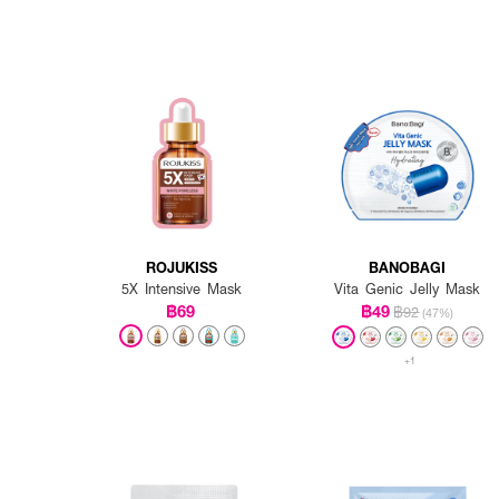
ROJUKISS
BANOBAGI
5X Intensive Mask
Vita Genic Jelly Mask
฿69
฿49
฿92
(47%)
+1