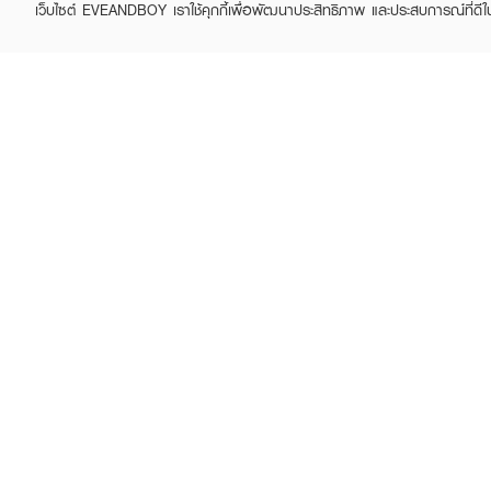
เว็บไซต์ EVEANDBOY เราใช้คุกกี้เพื่อพัฒนาประสิทธิภาพ และประสบการณ์ที่ดี
ABOUT EVEANDBOY
CUS
Brand story
Online
Privacy Policy
Find a
Terms and Conditions
Contac
Sell on EVEANDBOY
Whistleblowing