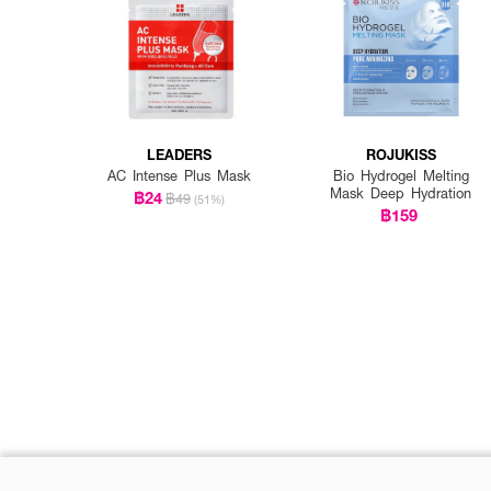
LEADERS
ROJUKISS
AC Intense Plus Mask
Bio Hydrogel Melting
Mask Deep Hydration
฿24
฿49
(51%)
฿159