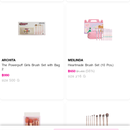
ARCHITA
MEILINDA
The Powerpuff Girls Brush Set with Bag
Heartmade Brush Set (10 Pcs.)
2
(56%)
฿650
฿1,490
฿990
size 216 G
size 500 G