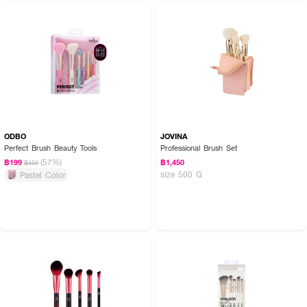
ODBO
JOVINA
Perfect Brush Beauty Tools
Professional Brush Set
(57%)
฿199
฿1,450
฿459
size 500 G
Pastel Color