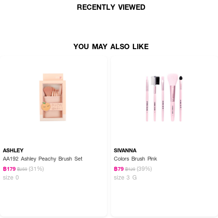
RECENTLY VIEWED
YOU MAY ALSO LIKE
ASHLEY
SIVANNA
AA192 Ashley Peachy Brush Set
Colors Brush Pink
(31%)
(39%)
฿179
฿79
฿259
฿129
size 0
size 3 G