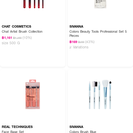
CHAT COSMETICS
SIVANNA
Chat Artist Brush Collection
Colors Beauty Tools Professional Set 5
Pieces
(10%)
฿1,161
฿1,290
(43%)
฿169
฿299
size 500 G
2 Variations
REAL TECHNIQUES
SIVANNA
Face Base Set
Colors Brush Blue