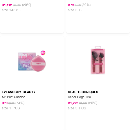
(20%)
(39%)
฿1,112
฿79
฿1,390
฿129
size 145.8 G
size 3 G
EVEANDBOY BEAUTY
REAL TECHNIQUES
Air Puff Cushion
Rebel Edge Trio
(74%)
(20%)
฿79
฿1,272
฿299
฿1,590
size 1 PCS
size 3 PCS