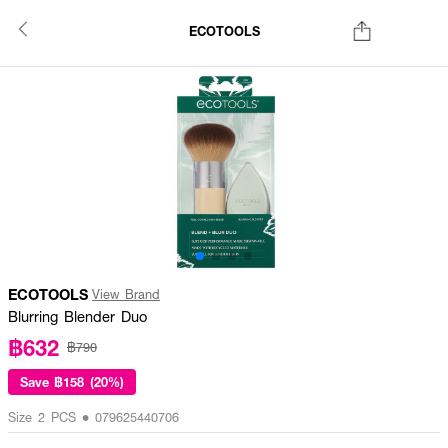
ECOTOOLS
ECOTOOLS
View Brand
Blurring Blender Duo
฿632
฿790
Save
฿158 (20%)
Size 2 PCS • 079625440706