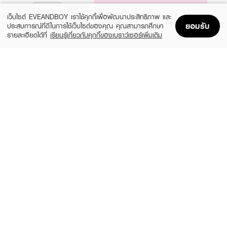
NOTIFY ME
เว็บไซต์ EVEANDBOY เราใช้คุกกี้เพื่อพัฒนาประสิทธิภาพ และ
ยอมรับ
ประสบการณ์ที่ดีในการใช้เว็บไซต์ของคุณ คุณสามารถศึกษา
รายละเอียดได้ที่
เรียนรู้เกี่ยวกับคุกกี้ของเบราว์เซอร์เพิ่มเติม
Home
Home
Promotions
Promotions
Shopping Bag
Shopping Bag
Account
Account
ASHLEY
SCBRUSH
AA 216 Soft Pastel Brush
The Moon Makeup Brush Set, 9 pieces
(42%)
(33%)
฿179
฿599
฿309
฿890
2 Variations
size 240 G
LEMON ME
ASHLEY