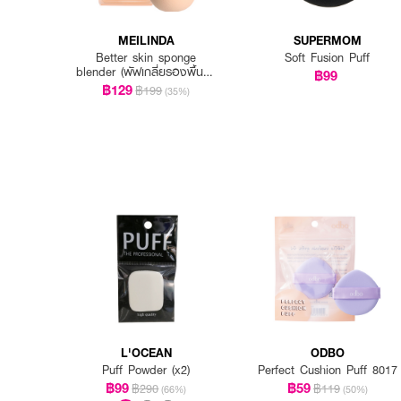
MEILINDA
SUPERMOM
Better skin sponge
Soft Fusion Puff
blender (พัฟเกลี่ยรองพื้นรูป
฿99
ไข่)
฿129
฿199
(35%)
L'OCEAN
ODBO
Puff Powder (x2)
Perfect Cushion Puff 8017
฿99
฿59
฿290
฿119
(66%)
(50%)