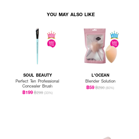
YOU MAY ALSO LIKE
SOUL BEAUTY
L'OCEAN
Perfect Ten Professional
Blender Solution
Concealer Brush
฿59
฿290
(80%)
฿199
฿299
(33%)