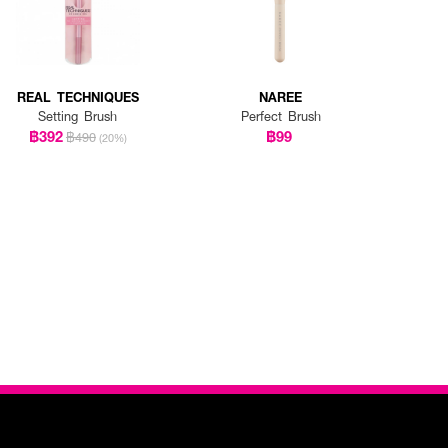
REAL TECHNIQUES
NAREE
Setting Brush
Perfect Brush
฿392
฿99
฿490
(20%)