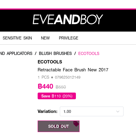
SENSITIVE SKIN
NEW
PRIVILEGE
ND APPLICATORS
/
BLUSH BRUSHES
/
ECOTOOLS
ECOTOOLS
Retractable Face Brush New 2017
1 PCS • 079625012149
฿440
฿550
Save
฿110 (20%)
Variation:
1.00
1.00 PCS
SOLD OUT