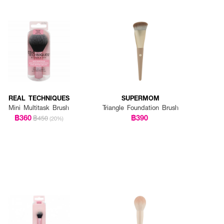
REAL TECHNIQUES
SUPERMOM
Mini Multitask Brush
Triangle Foundation Brush
฿360
฿390
฿450
(20%)