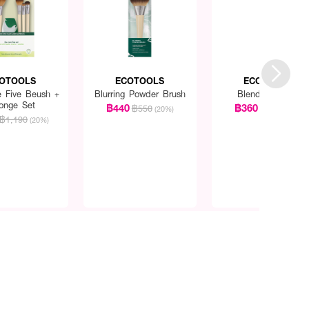
OTOOLS
ECOTOOLS
ECOTOOLS
e Five Beush +
Blurring Powder Brush
Blending Brush
onge Set
฿440
฿360
฿550
฿450
(20%)
(20%)
฿1,190
(20%)