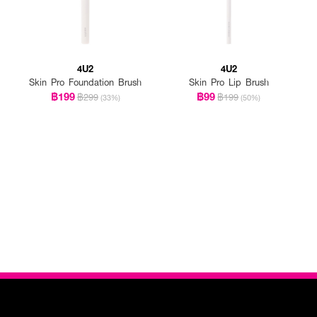
4U2
4U2
Skin Pro Foundation Brush
Skin Pro Lip Brush
฿199
฿99
฿299
฿199
(33%)
(50%)