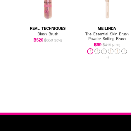
REAL TECHNIQUES
MEILINDA
Blush Brush
The Essential Skin Brush
Powder Setting Brush
฿520
฿650
(20%)
฿99
฿419
(76%)
+1