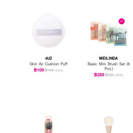
4U2
MEILINDA
Skin Air Cushion Puff
Basic Mini Brush Set (8
Pcs.)
฿109
฿199
(45%)
฿289
฿390
(26%)