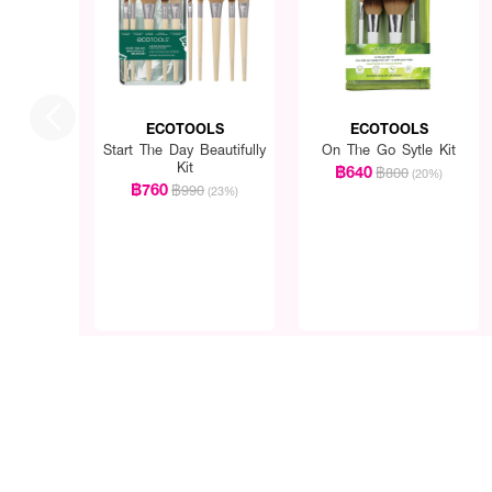
ECOTOOLS
ECOTOOLS
Start The Day Beautifully
On The Go Sytle Kit
Kit
฿640
฿800
(20%)
฿760
฿990
(23%)