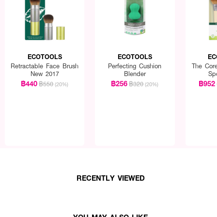
ECOTOOLS
ECOTOOLS
EC
Retractable Face Brush
Perfecting Cushion
The Cor
New 2017
Blender
Sp
฿440
฿256
฿952
฿550
฿320
(20%)
(20%)
RECENTLY VIEWED
YOU MAY ALSO LIKE