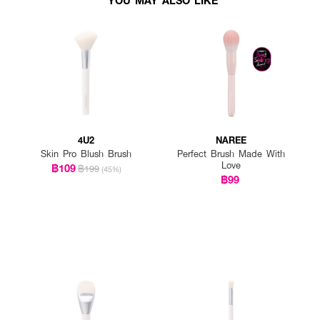
4U2
NAREE
Skin Pro Blush Brush
Perfect Brush Made With
Love
฿109
฿199
(45%)
฿99