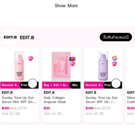
Show More
EDIT.B
ซื้อสินค้าแบรนด์นี้
ผลลัพธ์ที่ได้:
แผ่นมาสก์หน้าแบบแอมพูล ที่ช่วยปลอบประโลมผิวระคายเคืองและผิวบอบบาง
Receive free gift
Free
Buy 1 Get 1 for ฿99
Mix
Receive free gift
Free
อย่างเข้มข้น ด้วยส่วนผสมของ สารสกัดจากใบบัวบก และ พลูคาว
EDIT.B
EDIT.B
EDIT.B
EDIT
Sunday Tone-Up Sun
Daily Collagen
Sunday Tone-Up Sun
Mars
Serum Pink SPF 50+ /
Ampoule Mask
Serum SPF 50+ /
Cush
● เอ็ดดิท.บี เดลี่ ซิก้า แอมพูล มาสก์
PA++++
PA++++
(35%)
(35%)
฿490
฿99
฿490
฿39
฿750
฿750
size 55 ML
size 25 ML
size 55 ML
size
● แผ่นมาสก์หน้าแบบแอมพูล
● ช่วยปลอบประโลมผิวระคายเคืองและผิวบอบบาง
● สารสกัดจากใบบัวบก ช่วยลดการอักเสบ สมานแผล