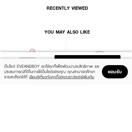
RECENTLY VIEWED
● สารสกัดจากพลูคาว ช่วยลดการระคายเคือง
● เหมาะสำหรับใช้ทุกวัน
● FDA Registration no. 10-2-6800036287
YOU MAY ALSO LIKE
How To Use :
● หลังล้างหน้า ใช้โทนเนอร์ปรับสภาพผิวให้เรียบเนียน
ADD TO BAG
● นำแผ่นมาสก์ออกมาวางให้พอดีกับดวงตา จมูก และปาก ตามรูปหน้า
เว็บไซต์ EVEANDBOY เราใช้คุกกี้เพื่อพัฒนาประสิทธิภาพ และ
ยอมรับ
ประสบการณ์ที่ดีในการใช้เว็บไซต์ของคุณ คุณสามารถศึกษา
● มาสก์ทิ้งไว้ 10–20 นาที แล้วลอกออก
รายละเอียดได้ที่
เรียนรู้เกี่ยวกับคุกกี้ของเบราว์เซอร์เพิ่มเติม
Home
Home
Promotions
Promotions
Shopping Bag
Shopping Bag
Account
Account
● ตบเบา ๆ ให้เอสเซนส์ที่เหลือซึมเข้าสู่ผิว
ROJUKISS
BANOBAGI
5X Intensive Mask
Vita Genic Jelly Mask
🍀 ปลอบประโลมผิว ลดการระคายเคือง ด้วย EDIT.B CICA AMPOULE MASK
(47%)
฿69
฿49
฿92
💖
5 Variations
7 Variations