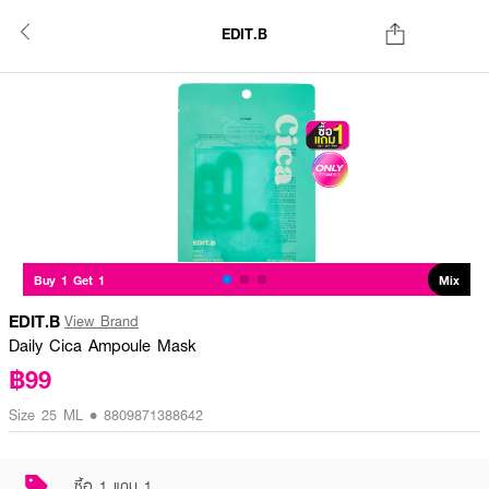
EDIT.B
Buy 1 Get 1
Mix
EDIT.B
View Brand
Daily Cica Ampoule Mask
฿99
Size 25 ML • 8809871388642
ซื้อ 1 แถม 1