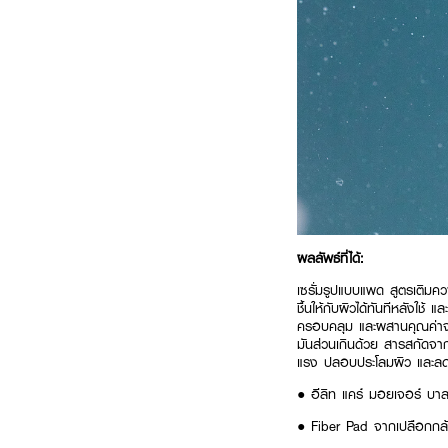
ผลลัพธ์ที่ได้:
เซรั่มรูปแบบแพด สูตรเติมคว
ชื้นให้กับผิวได้ทันทีหลังใช
ครอบคลุม และผสานคุณค่าจาก 
มันส่วนเกินด้วย สารสกัดจา
แรง ปลอบประโลมผิว และลดกา
● อีลิท แคร์ มอยเจอร์ บา
● Fiber Pad จากเปลือกกล้วย 