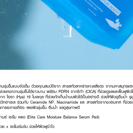
ามชุ่มชื้นแบบจัดเต็ม ด้วยคุณสมบัติจาก สารสกัดสาหร่ายทะเลสีแดง จากมหาสมุทรแอตแ
้ และช่วยคงความชุ่มชื้นได้ยาวนาน พร้อม PDRN จากซิก้า (CICA) ที่ช่วยดูแลและฟื้นฟูผิว
ไฮยา (Hya) 16 โมเลกุล ที่ช่วยกักเก็บน้ำบนผิวได้เป็นอย่างดี ช่วยให้ผิวดูอิ่มน้ำ 
กวิทฮาเซล ร่วมกับ Ceramide NP, Niacinamide และ สารสกัดจากชะเอมเทศ ที่ช่วยเสร
รระคายเคือง เผยผิวชุ่มชื้น อิ่มน้ำ แลดูสุขภาพดี
ลานซ์ เซรั่ม แพด (Elite Care Moisture Balance Serum Pad)
x เซรั่มเข้มข้น ช่วยให้ผิวฟูฉ่ำไว