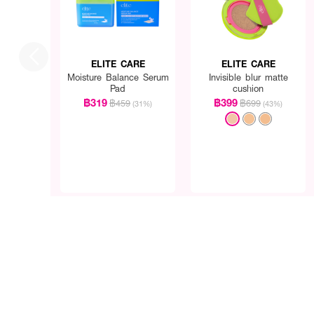
ELITE CARE
ELITE CARE
Moisture Balance Serum
Invisible blur matte
Pad
cushion
฿319
฿399
฿459
฿699
(31%)
(43%)