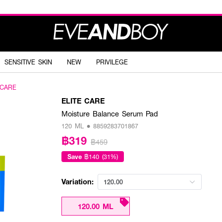
SENSITIVE SKIN
NEW
PRIVILEGE
 CARE
ELITE CARE
Moisture Balance Serum Pad
120 ML • 8859283701867
฿319
฿459
Save
฿140 (31%)
Variation:
120.00
120.00 ML