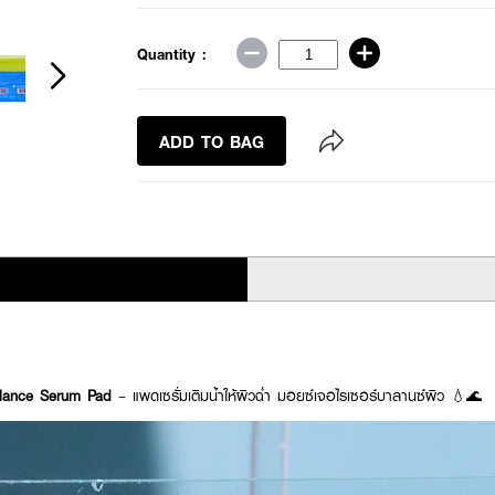
Quantity :
ADD TO BAG
alance Serum Pad
– แพดเซรั่มเติมน้ำให้ผิวฉ่ำ มอยซ์เจอไรเซอร์บาลานซ์ผิว 💧🌊