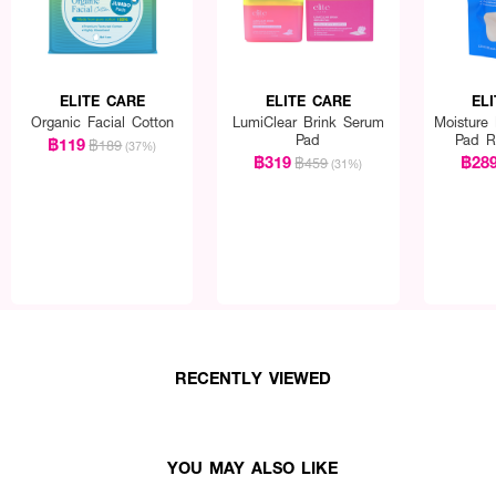
ELITE CARE
ELITE CARE
EL
Organic Facial Cotton
LumiClear Brink Serum
Moisture
Pad
Pad Re
฿119
฿189
(37%)
฿319
฿28
฿459
(31%)
RECENTLY VIEWED
YOU MAY ALSO LIKE