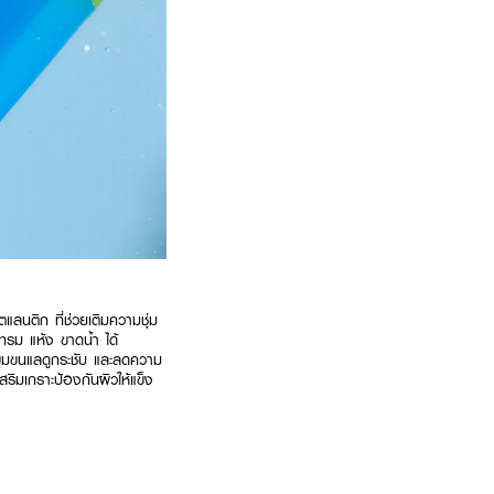
ลนติก ที่ช่วยเติมความชุ่ม
โทรม แห้ง ขาดน้ำ ได้
รูขุมขนแลดูกระชับ และลดความ
ิมเกราะป้องกันผิวให้แข็ง