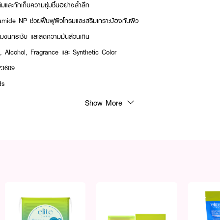
มและกักเก็บความชุ่มชื้นอย่างล้ำลึก
ide NP ช่วยฟื้นฟูผิวโทรมและเสริมเกราะป้องกันผิว
 รูขุมขนกระชับ และลดความมันส่วนเกิน
Alcohol, Fragrance และ Synthetic Color
23609
ds
Show More