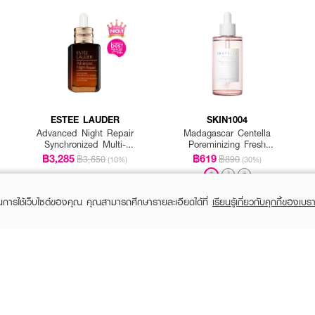
เพื่อบำรุงผิวหน้าและลำคอ
้งเช้าและเย็น
อายุต่ำกว่า 3 ปี
ESTEE LAUDER
SKIN1004
Advanced Night Repair
Madagascar Centella
Synchronized Multi-
Poreminizing Fresh
Recovery Complex
Ampoule
฿3,285
฿619
฿3,650
฿890
(10%)
(30%)
 เนียนละเอียด ดูสุขภาพดี ในแพดเดียว! 💖
ในการใช้เว็บไซต์ของคุณ คุณสามารถศึกษารายละเอียดได้ที่
เรียนรู้เกี่ยวกับคุกกี้ของเบรา