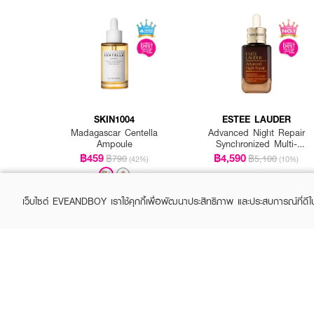
How To Use:
● ใช้เช็ด หรือ แปะ (มาสก์) 
● ใช้เป็นประจำหลังล้างหน้า ทั
● ข้อควรระวัง: ห้ามใช้ในเด็ก
SKIN1004
ESTEE LAUDER
Madagascar Centella
Advanced Night Repair
Ampoule
Synchronized Multi-
Recovery Complex
฿459
฿4,590
฿790
฿5,100
(42%)
(10%)
🌿 บำรุงลึก เสิร์ฟผิวฉ่ำน้ำ
เว็บไซต์ EVEANDBOY เราใช้คุกกี้เพื่อพัฒนาประสิทธิภาพ และประสบการณ์ที่ดี