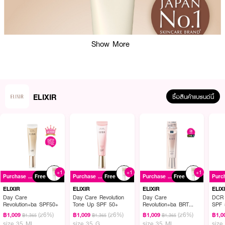
Show More
ELIXIR
ซื้อสินค้าแบรนด์นี้
ผลลัพธ์ที่ได้ :
โฟมล้างหน้าทำความสะอาด พร้อมมอบความชุ่มชื้นให้ผิวนุ่ม ยืดหยุ่น ฟองโฟมนุ่ม
ละมุนผิว ทำความสะอาดสิ่งสกปรกตกค้างบนผิว พร้อมมอบความรู้สึกสบายผิว
+1
+1
+1
· ELIXIR Cleansing Foam 2 N
Purchase ฿2500+
Free
Purchase ฿2500+
Free
Purchase ฿2500+
Free
ELIXIR
ELIXIR
ELIXIR
ELIX
· อิลิคเซอร์ คลีนซิ่ง โฟม 2 เอ็น
Day Care
Day Care Revolution
Day Care
DCR 
Revolution+ba SPF50+
Tone Up SPF 50+
Revolution+ba BRT
SPF 
· ฟองโฟมเด้งนุ่ม ที่ช่วยลดการเสียดสีของผิว เพื่อทำความสะอาดผิวได้โดยไม่
SPF50+
(26%)
(26%)
(26%)
฿1,009
฿1,009
฿1,009
฿1,0
฿1,365
฿1,365
฿1,365
ระคายเคือง เข้าทำความสะอาดทุกซอกทุกมุมของผิว เพื่อขจัดสิ่งสกปรก พร้อม
size 35 ML
size 35 G
size 35 ML
size