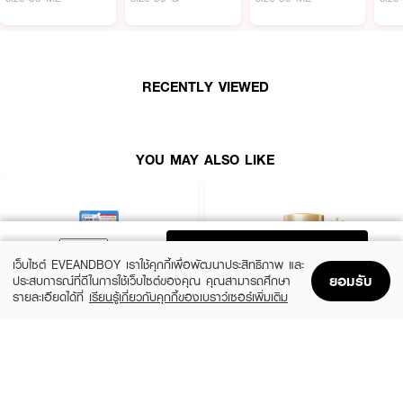
ทำความสะอาดเซลล์ผิวเสื่อมสภาพ คีนความกระจ่างใสตามธรรมชาติของผิว
· ฟังก์ชั่นการตรวจจับสิ่งสกปรก ขจัดเฉพาะสิ่งสกปรกออกเท่านั้น โดยไม่ทำให้
ความชุ่มชื้นผิวหายไป
· Collagen & Elastin Extract GL ปกป้อง รักษาความชุ่มชื้น และรักษาความ
RECENTLY VIEWED
ยืดหยุ่นให้กับผิว
· เทคโนโลยี Skin Surface Control ช่วยให้ผลิตภัณฑ์บำรุงผิวที่บำรุงต่อมา
ซึมซาบเข้าสุ่ผิวได้อย่างล้ำลึกขึ้น
YOU MAY ALSO LIKE
· Aqua Floral scent ด้วย "กลิ่นอะควาฟลอรัลที่ผ่อนคลาย" กลิ่นหอมอันเป็นเอ
กลัษณ์ ซึ่งได้รับการยกย่องอย่างสูง พบได้ทั่วไปในผลิตภัณฑ์ ELIXIR
How to Use :
ADD TO BAG
เว็บไซต์ EVEANDBOY เราใช้คุกกี้เพื่อพัฒนาประสิทธิภาพ และ
ล้างมือและหน้าให้เปียกด้วยน้ำอุ่น บีบโฟมประมาณ 1cm ลงบนฝ่ามือที่เปียกหมาด
ยอมรับ
ประสบการณ์ที่ดีในการใช้เว็บไซต์ของคุณ คุณสามารถศึกษา
แล้วถูมือเข้าด้วยกันเพื่อให้เกิดฟอง นวดให้ทั่วใบหน้าเป็นวงกลมเบาๆ หลังจากนั้น
รายละเอียดได้ที่
เรียนรู้เกี่ยวกับคุกกี้ของเบราว์เซอร์เพิ่มเติม
ล้างออกด้วยน้ำเปล่า
Home
Home
Promotions
Promotions
Shopping Bag
Shopping Bag
Account
Account
CLEARNOSE
ANESSA
UV Sun Serum SPF50+ PA++++
Perfect UV Sunscreen Skincare Milk NA
SPF50+ PA++++
(50%)
฿499
฿990
(23%)
฿329
฿425
size 80 ML