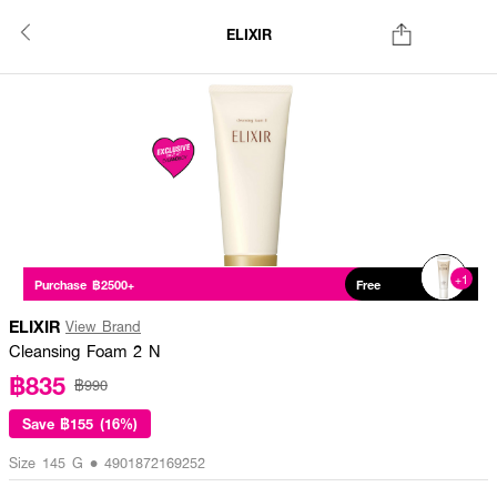
ELIXIR
+1
Purchase ฿2500+
Free
ELIXIR
View Brand
Cleansing Foam 2 N
฿835
฿990
Save
฿155 (16%)
Size 145 G • 4901872169252