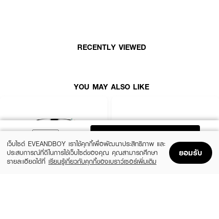
Water, Dipropylene Glycol, Glycerin, Butylene Glycol, PEG/PPG-14/7
Dimethyl Ether, Tranexamic Acid, Diglycerin, Methyl Gluceth-10,
Phenoxyethanol, Chlorphenesin, PPG-13-Decyltetradeceth-24, Xylitol,
Carbomer, Lauryl Betaine, Erythritol, Fragrance, Disodium EDTA,
Sodium Metabisulfite, Hydroxyproline, Inositol, Paeonia Lactiflora Root
RECENTLY VIEWED
Extract, Rosa Centifolia Flower Extract, Sodium Benzoate, Melilotus
Officinalis Extract, Tocopherol, Soluble Collagen, Bupleurum Falcatum
Root Extract, Benzoic Acid
YOU MAY ALSO LIKE
FAQ
:
● โลชั่นนี้เหมาะกับใคร? เหมาะสำหรับผิวธรรมดา - ผิวแห้ง ที่ต้องการฟื้นบำรุงคอ
ลลาเจนและลดเลือนริ้วรอย
ADD TO BAG
● โลชั่นนี้ช่วยเรื่องอะไรบ้าง? ช่วยให้ผิวดูเฟิร์มกระชับ อ่อนเยาว์ ลดเลือนริ้วรอย
เว็บไซต์ EVEANDBOY เราใช้คุกกี้เพื่อพัฒนาประสิทธิภาพ และ
ให้ความชุ่มชื้น และรูขุมขนดูเล็กลง
ยอมรับ
ประสบการณ์ที่ดีในการใช้เว็บไซต์ของคุณ คุณสามารถศึกษา
● ควรใช้โลชั่นนี้ตอนไหน? แนะนำให้ใช้เป็นประจำทั้งเช้าและเย็น หลังขั้นตอนการ
รายละเอียดได้ที่
เรียนรู้เกี่ยวกับคุกกี้ของเบราว์เซอร์เพิ่มเติม
ทำความสะอาดผิวหน้า
Home
Home
Promotions
Promotions
Shopping Bag
Shopping Bag
Account
Account
CLINIQUE
SKINTIFIC
Moisture Surge Extended Replenishing
5X Ceramide Barrier Moisture Gel
✨ ผิวเด้ง อิ่มฟู แลดูอ่อนเยาว์ ✨ ELIXIR Ei Bouncing Lotion Rich เคล็ดลับ
Hydrator
ผิวสวยจากญี่ปุ่น! 💖
(50%)
฿339
฿679
(10%)
฿1,791
฿1,990
4 Variations