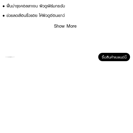
● ฟื้นบำรุงคอลลาเจน ผิวดูเฟิร์มกระชับ
● ช่วยลดเลือนริ้วรอย ให้ผิวดูอ่อนเยาว์
● ให้ความชุ่มชื้นล้ำลึก ผิวอิ่มน้ำ
Show More
● รูขุมขนดูเล็กลงกระชับขึ้น
● เนื้อโลชั่นเนียนนุ่ม สบายผิว ซึมซาบล้ำลึก
● ล็อคความชุ่มชื้นยาวนาน 24 ชั่วโมง
ซื้อสินค้าแบรนด์นี้
● ขนาด 170 มล.
● เลขที่จดแจ้ง: 10-2-6800024551
How To Use:
หลังขั้นตอนการทำความสะอาดผิวหน้า ลูบไล้ผลิตภัณฑ์ให้ทั่วใบหน้าและลำคอ
แนะนำให้ใช้เป็นประจำทั้งเช้าและเย็น
Ingredients: