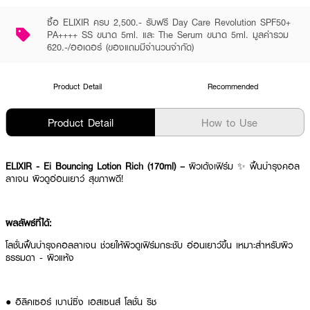
ซื้อ ELIXIR ครบ 2,500.- รับฟรี Day Care Revolution SPF50+
PA++++ SS ขนาด 5ml. และ The Serum ขนาด 5ml. มูลค่ารวม
620.-/ออเดอร์ (ของแถมมีจำนวนจำกัด)
Product Detail
Recommended
Product Detail
How to Use
ELIXIR - Ei Bouncing Lotion Rich (170ml) –
ผิวเด้งเฟิร์ม ✨ ฟื้นบำรุงคอล
ลาเจน ผิวดูอ่อนเยาว์ สุขภาพดี!
ผลลัพธ์ที่ได้:
โลชั่นฟื้นบำรุงคอลลาเจน ช่วยให้ผิวดูเฟิร์มกระชับ อ่อนเยาว์ขึ้น เหมาะสำหรับผิว
ธรรมดา - ผิวแห้ง
● อิลิคเซอร์ เบาน์ซิ่ง เอสเซนส์ โลชั่น ริช