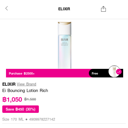
ELIXIR
+1
Purchase ฿2500+
Free
ELIXIR
View Brand
Ei Bouncing Lotion Rich
฿1,050
฿1,500
Save
฿450 (30%)
Size 170 ML • 4909978227142