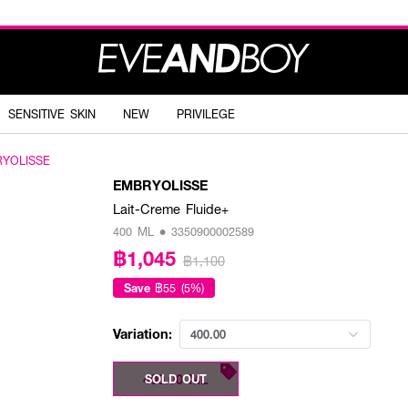
SENSITIVE SKIN
NEW
PRIVILEGE
YOLISSE
EMBRYOLISSE
Lait-Creme Fluide+
400 ML • 3350900002589
฿1,045
฿1,100
Save
฿55 (5%)
Variation:
400.00
400.00 ML
SOLD OUT