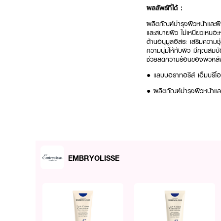
ผลลัพธ์ที่ได้ :
ผลิตภัณฑ์บำรุงผิวหน้าและผิว
และสบายผิว ไม่เหนียวเหนอ
ต้านอนุมูลอิสระ เสริมความชุ
ความนุ่มให้กับผิว มีคุณสมบ
ช่วยลดความร้อนของผิวหล
● แลบบอราทอรีส์ เอ็มบรีโอ
● ผลิตภัณฑ์บำรุงผิวหน้าแล
● เนื้อฟลูอิดสีน้ำนมบางเบา
● เหมาะสำหรับทุกสภาพผิว
● เสริมความชุ่มชื้น เคลือบเก
● ลดอาการระคายเคืองจากมล
EMBRYOLISSE
● FDA Registration no.1
● ปริมาณ 400 ml.