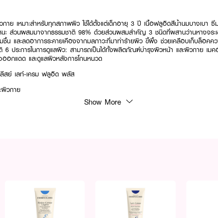
กาย เหมาะสำหรับทุกสภาพผิว ใช้ได้ตั้งแต่เด็กอายุ 3 ปี เนื้อฟลูอิดสีน้ำนมบางเบา ซึมซา
ะหนะ ส่วนผสมมาจากธรรมชาติ 98% ด้วยส่วนผสมสำคัญ 3 ชนิดที่ผสานว่านหางจระเข้
่มชื้น และลดอาการระคายเคืองจากมลภาวะที่มาทำร้ายผิว ขี้ผึ้ง ช่วยเคลือบเก็บล็อคความ
ัติ 6 ประการในการดูแลผิว: สามารถเป็นได้ทั้งผลิตภัณฑ์บำรุงผิวหน้า และผิวกาย เมคอ
ังออกแดด และดูแลผิวหลังการโกนหนวด
ลีสย์ เลท์-เครม ฟลูอิด พลัส
ะผิวกาย
Show More
็บล็อคความชุ่มชื่น
ภาวะที่มาทำร้ายผิว
3-2-6600038922