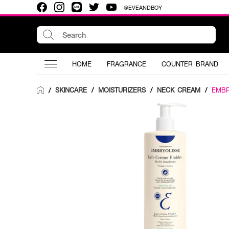
@EVEANDBOY
HOME
FRAGRANCE
COUNTER BRAND
SKINCARE
/
MOISTURIZERS
/
NECK CREAM
/
EMBR
/