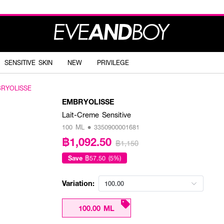
SENSITIVE SKIN
NEW
PRIVILEGE
RYOLISSE
EMBRYOLISSE
Lait-Creme Sensitive
100 ML • 3350900001681
฿1,092.50
฿1,150
Save
฿57.50 (5%)
Variation:
100.00
100.00 ML