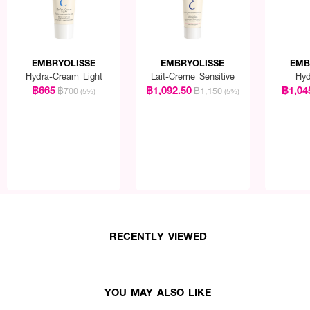
EMBRYOLISSE
EMBRYOLISSE
EMB
Hydra-Cream Light
Lait-Creme Sensitive
Hyd
฿665
฿1,092.50
฿1,04
฿700
฿1,150
(5%)
(5%)
RECENTLY VIEWED
YOU MAY ALSO LIKE