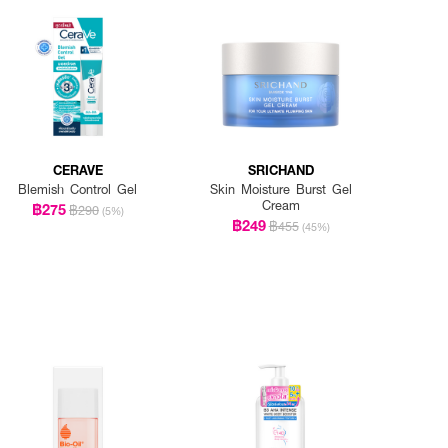
CERAVE
SRICHAND
Blemish Control Gel
Skin Moisture Burst Gel
Cream
฿275
฿290
(5%)
฿249
฿455
(45%)