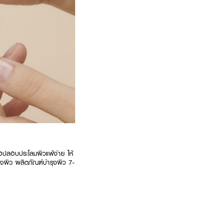
่อปลอบประโลมผิวแพ้ง่าย ให้
องผิว ผลิตภัณฑ์บำรุงผิว 7-