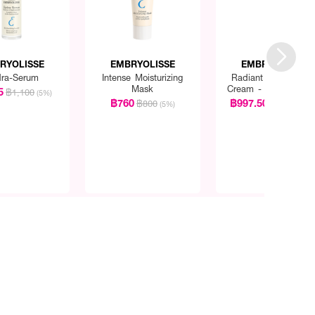
RYOLISSE
EMBRYOLISSE
EMBRYOLISSE
ra-Serum
Intense Moisturizing
Radiant Complexio
Mask
Cream - Apricot Glo
5
฿1,100
(5%)
฿760
฿997.50
฿800
฿1,050
(5%)
(5%