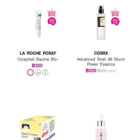
LA ROCHE POSAY
COSRX
Cicaplast Baume B5+
Advanced Snail 96 Mucin
Power Essence
฿320
฿520
฿620
(16%)