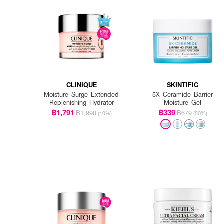
CLINIQUE
SKINTIFIC
Moisture Surge Extended
5X Ceramide Barrier
Replenishing Hydrator
Moisture Gel
฿1,791
฿339
฿1,990
฿679
(10%)
(50%)