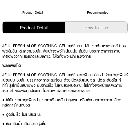
Product Detail
Recommended
Product Detail
How to Use
JEJU FRESH ALOE SOOTHING GEL 99% 300 ML.เจลว่านหางจระเข้บำรุง
ผิวเข้มข้น เติมความชุ่มชื่น ฟื้นบำรุงผิวให้เนียนนุ่ม ชุ่มชื่น บรรเทาอาการระคาย
เคืองผิวจากแสงแดดและมลภาวะ ใช้ได้ทั้งผิวหน้าและผิวกาย
ผลลัพธ์ที่ได้ :
JEJU FRESH ALOE SOOTHING GEL 99% สารพัด ประโยชน์ ช่วยบำรุงผิวให้
เนียนนุ่ม ชุ่มชื่น บรรเทาอาการแสบร้อน ด้วยเนื้อครีมแบบเจล เนื้อละเอียดใส ที่
ทำให้รู้สึกเย็นสบายผิว ซึมซาบเร็ว ไม่เหนียวเหนอะหนะ ใช้ได้ทั้งผิวหน้าและผิวกาย
เหมาะสำหรับผิวทุกประเภท โดยเฉพาะผิวแห้งและผิวแพ้ง่าย
• ใช้เป็นเจลบำรุงผิวหน้า เจลทาตัว เซรั่มบำรุงผม หรือช่วยลดการระคายเคือง
หลังการโกนหนวด
• ดูดซึมเร็ว ไม่เหนียวหนะ
• ช่วยเติมน้ำ เติมความชุ่มชื่น