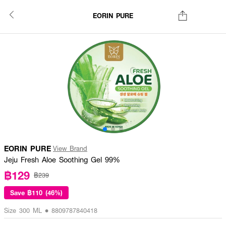
EORIN PURE
EORIN PURE
View Brand
Jeju Fresh Aloe Soothing Gel 99%
฿129
฿239
Save
฿110 (46%)
Size 300 ML • 8809787840418