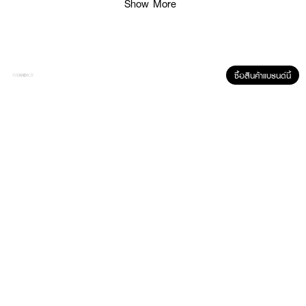
Show More
• ลดรอยแผลเป็น
• ลดอาการผิวไหม้จากแดด
• สมานผิวให้ผิวกลับมานุ่ม
• ชุ่มชื่น สดใสเปล่งปลั่ง
ซื้อสินค้าแบรนด์นี้
• ปริมาณ 300 มล.
How To Use :
• ใช้สำหรับทาให้ทั่วใบหน้า หรือจุดที่ต้องการดูแลเป็นพิเศษ ควรหลีกเลี่ยงบริเวณ
รอบดวงตา
• สามารถใช้เป็นครีมโกนหนวด เจลจัดแต่งทรงผม และครีมทาหน้าได้เป็นอย่างดี