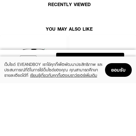
RECENTLY VIEWED
YOU MAY ALSO LIKE
ADD TO BAG
เว็บไซต์ EVEANDBOY เราใช้คุกกี้เพื่อพัฒนาประสิทธิภาพ และ
ยอมรับ
ประสบการณ์ที่ดีในการใช้เว็บไซต์ของคุณ คุณสามารถศึกษา
รายละเอียดได้ที่
เรียนรู้เกี่ยวกับคุกกี้ของเบราว์เซอร์เพิ่มเติม
Home
Home
Promotions
Promotions
Shopping Bag
Shopping Bag
Account
Account
CLINIQUE
SKINTIFIC
Moisture Surge Extended Replenishing
5X Ceramide Barrier Moisture Gel
Hydrator
(50%)
฿339
฿679
(10%)
฿1,791
฿1,990
4 Variations
size 50 ML