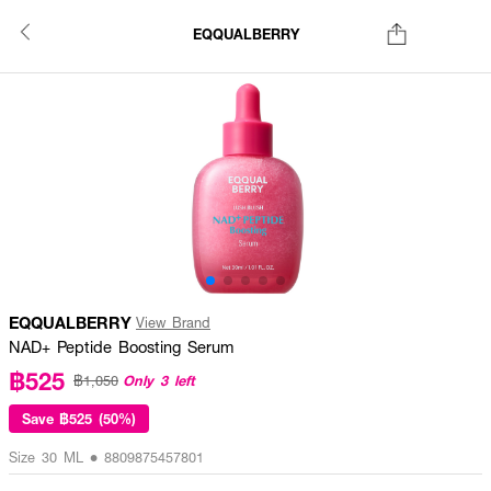
EQQUALBERRY
EQQUALBERRY
View Brand
NAD+ Peptide Boosting Serum
฿525
Only 3 left
฿1,050
Save
฿525 (50%)
Size 30 ML • 8809875457801