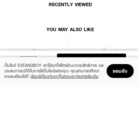
RECENTLY VIEWED
·
เนื้อเซรั่มบางเบา ซึมไว ไม่เหนอะหนะ
· FDA Registration No. :
10-1-9877177712
YOU MAY ALSO LIKE
How To Use :
หลังทำความสะอาดผิวและใช้โทนเนอร์แล้ว ทาเซรั่มให้ทั่วใบหน้า แล้วค่อย ๆ กดให้ซึม
เข้าสู่ผิว
ADD TO BAG
เว็บไซต์ EVEANDBOY เราใช้คุกกี้เพื่อพัฒนาประสิทธิภาพ และ
ยอมรับ
ประสบการณ์ที่ดีในการใช้เว็บไซต์ของคุณ คุณสามารถศึกษา
รายละเอียดได้ที่
เรียนรู้เกี่ยวกับคุกกี้ของเบราว์เซอร์เพิ่มเติม
Home
Home
Promotions
Promotions
Shopping Bag
Shopping Bag
Account
Account
SKIN1004
ESTEE LAUDER
Madagascar Centella Ampoule
Advanced Night Repair Synchronized
Multi-Recovery Complex
(42%)
฿459
฿790
(10%)
฿4,590
฿5,100
2 Variations
size 50 ML