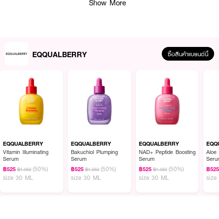
Show More
EQQUALBERRY
ซื้อสินค้าแบรนด์นี้
ผลลัพธ์ที่ได้ :
EQQUALBERRY NAD+ Peptide Boosting Serum
เซรั่มบูสต์พลังผิวด้วย
NAD+ และเปปไทด์ ช่วยฟื้นฟูผิวที่อ่อนล้า เสริมการทำงานของเซลล์ผิวให้แข็งแรง
ผิวดูแน่น กระชับ และมีชีวิตชีวา พร้อมคืนความกระจ่างใสอย่างเป็นธรรมชาติ เนื้อ
EQQUALBERRY
EQQUALBERRY
EQQUALBERRY
EQQ
บางเบา ซึมเร็ว เหมาะสำหรับใช้ทุกวัน
Vitamin Illuminating
Bakuchiol Plumping
NAD+ Peptide Boosting
Aloe
Serum
Serum
Serum
Seru
·
NAD+ ช่วยเติมพลังงานให้เซลล์ผิว ชะลอสัญญาณแห่งวัย
(50%)
(50%)
(50%)
฿525
฿525
฿525
฿52
฿1,050
฿1,050
฿1,050
size 30 ML
size 30 ML
size 30 ML
size
·
เปปไทด์ช่วยเสริมความกระชับ ลดเลือนริ้วรอย
·
ทับทิมอุดมสารต้านอนุมูลอิสระ ผิวดูโกลว์ สดใส
·
วีแกนคอลลาเจน + เซราไมด์ 5 ชนิด เสริมเกราะผิวให้แข็งแรง