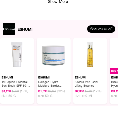
Show More
ESHUMI
ซื้อสินค้าแบรนด์นี้
ผลลัพธ์ที่ได้ :
ESHUMI Collagen Hydra Moisture Barrier Ampoule Essence
เนื้อบางเบา
Buy 
เพื่อลดเลือนริ้วรอย ให้ผิวเรียบเนียน เพิ่มความชุ่มชื้นให้ผิว คอลลาเจนอนุภาค
ขนาดเล็ก ซึบซาบพร้อมฟื้นฟูผิว ช่วยลดเลือนริ้วรอยและยกกระชับผิวอย่างเร่ง
ESHUMI
ESHUMI
ESHUMI
ESH
ด่วน
Tri-Peptide Essential
Collagen Hydra
Kissera 24K Gold
Black
Sun Block SPF 50+
Moisture Barrier
Lifting Essence
Hydr
PA++++
Cream
· Hydrolyzed Collagen คอลลาเจนอนุภาคขนาดเล็ก ซึบซาบพร้อมฟื้นฟูผิว
(19%)
(33%)
(17%)
฿1,290
฿1,399
฿2,390
฿3,7
฿1,590
฿2,090
฿2,890
ดูแลปัญหาริ้วรอยและยกกระชับผิวอย่างเร่งด่วน
size 50 G
size 50 G
size 120 ML
size
· Niacinamide 2% ปรับผิวให้แลดูกระจ่างใส* ดูแลผิวที่มีการอักเสบ แลดูแลการ
ผลิตน้ำมันใต้ผิวอย่างสมดุล
· Squalane ปกป้องผิวจากมภาวะ เสริมเกราะปกป้องผิว