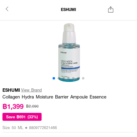
ESHUMI
ESHUMI
View Brand
Collagen Hydra Moisture Barrier Ampoule Essence
฿1,399
฿2,090
Save
฿691 (33%)
Size 50 ML • 8809772621466